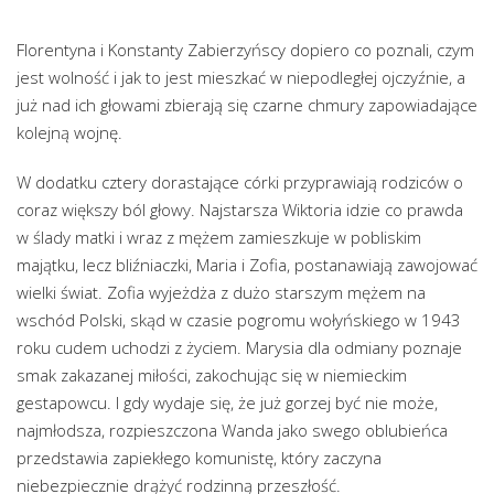
Florentyna i Konstanty Zabierzyńscy dopiero co poznali, czym
jest wolność i jak to jest mieszkać w niepodległej ojczyźnie, a
już nad ich głowami zbierają się czarne chmury zapowiadające
kolejną wojnę.
W dodatku cztery dorastające córki przyprawiają rodziców o
coraz większy ból głowy. Najstarsza Wiktoria idzie co prawda
w ślady matki i wraz z mężem zamieszkuje w pobliskim
majątku, lecz bliźniaczki, Maria i Zofia, postanawiają zawojować
wielki świat. Zofia wyjeżdża z dużo starszym mężem na
wschód Polski, skąd w czasie pogromu wołyńskiego w 1943
roku cudem uchodzi z życiem. Marysia dla odmiany poznaje
smak zakazanej miłości, zakochując się w niemieckim
gestapowcu. I gdy wydaje się, że już gorzej być nie może,
najmłodsza, rozpieszczona Wanda jako swego oblubieńca
przedstawia zapiekłego komunistę, który zaczyna
niebezpiecznie drążyć rodzinną przeszłość.