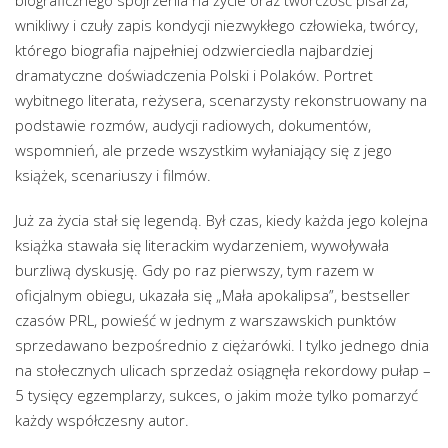
biograficznego spojrzenia na życie oraz twórczość pisarza,
wnikliwy i czuły zapis kondycji niezwykłego człowieka, twórcy,
którego biografia najpełniej odzwierciedla najbardziej
dramatyczne doświadczenia Polski i Polaków. Portret
wybitnego literata, reżysera, scenarzysty rekonstruowany na
podstawie rozmów, audycji radiowych, dokumentów,
wspomnień, ale przede wszystkim wyłaniający się z jego
książek, scenariuszy i filmów.
Już za życia stał się legendą. Był czas, kiedy każda jego kolejna
książka stawała się literackim wydarzeniem, wywoływała
burzliwą dyskusję. Gdy po raz pierwszy, tym razem w
oficjalnym obiegu, ukazała się „Mała apokalipsa”, bestseller
czasów PRL, powieść w jednym z warszawskich punktów
sprzedawano bezpośrednio z ciężarówki. I tylko jednego dnia
na stołecznych ulicach sprzedaż osiągnęła rekordowy pułap –
5 tysięcy egzemplarzy, sukces, o jakim może tylko pomarzyć
każdy współczesny autor.