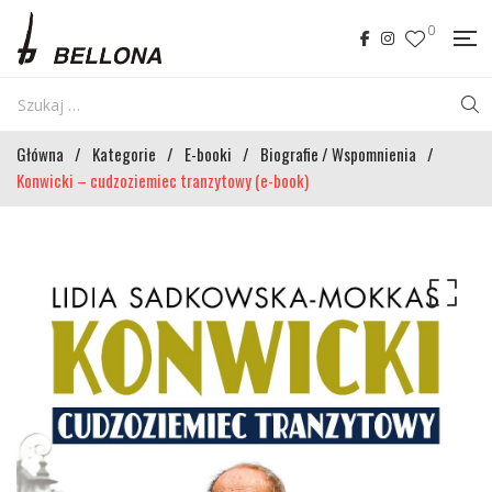
0
Główna
/
Kategorie
/
E-booki
/
Biografie / Wspomnienia
/
Konwicki – cudzoziemiec tranzytowy (e-book)