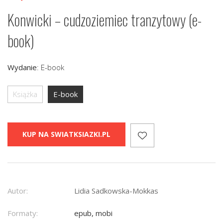
Konwicki – cudzoziemiec tranzytowy (e-
book)
Wydanie
:
E-book
Książka
E-book
KUP NA SWIATKSIAZKI.PL
Autor:
Lidia Sadkowska-Mokkas
Formaty:
epub, mobi