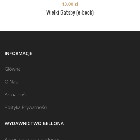
13,00
zł
Wielki Gatsby (e-book)
INFORMACJE
Główna
O Nas
Aktualności
Polityka Prywatności
WYDAWNICTWO BELLONA
Adres do korespondencji