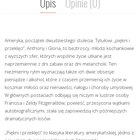
Opis
Opinie (0)
Ameryka, początek dwudziestego stulecia. Tytułowi „piękni i
przeklęci”, Anthony i Gloria, to beztroscy, młodzi kochankowie
z wyższych sfer, których wspólne życie utkane jest
naprzemiennie z dni zabaw oraz dni melancholii. Ten
niezmienny rytm wyznaczają także ich dwie obsesje:
pieniądze i alkohol, które z czasem przemienią ich życie w
koszmar miłości oraz nienawiści, nałogu i choroby umysłowej.
W głównych postaciach odbijają się niczym w lustrze osoby
Francisa i Zeldy Fitzgeraldów; powieść, przesycona wątkami
autobiograficznymi, stała się zapowiedzią ich późniejszych
dramatycznych losów.
„Piękni i przeklęci” to klasyka literatury amerykańskiej, jedno z