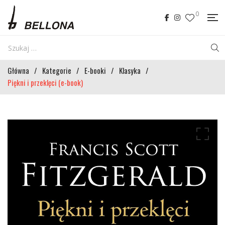
0
Główna
/
Kategorie
/
E-booki
/
Klasyka
/
Piękni i przeklęci (e-book)