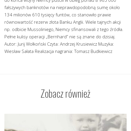
do końca wojny Niemcy puścili w obieg ponad 8 965 000
fałszywych banknotów na nieprawdopodobną sumę około
134 milionów 610 tysięcy funtów, co stanowiło prawie
równowartość rezerw złota Banku Anglii. Wiele tajnych akcji
np. odbicie Mussoliniego, Niemcy sfinansowali z tego źródła.
Pełne kulisy operacji „Bernhard” nie są znane do dzisiaj.
Autor: Jurij Wołkoński Czyta: Andrzej Krusiewicz Muzyka:
Wiesław Sałata Realizacja nagrania: Tomasz Budkiewicz
Zobacz również