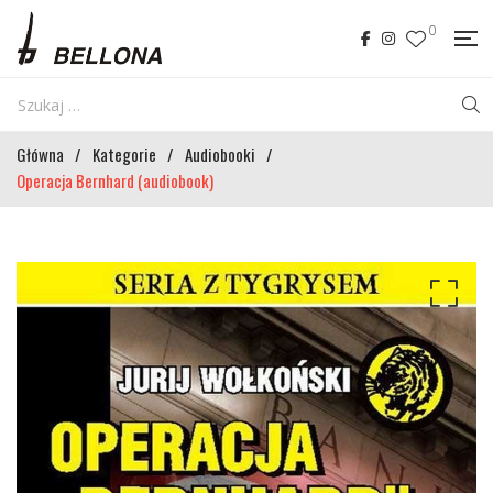
0
Główna
/
Kategorie
/
Audiobooki
/
Operacja Bernhard (audiobook)