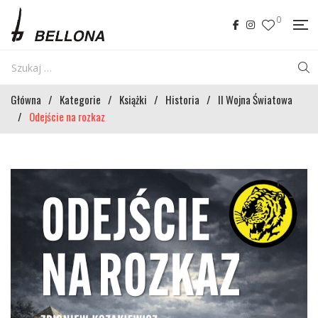
0
Główna
/
Kategorie
/
Książki
/
Historia
/
II Wojna Światowa
/
Odejście na rozkaz