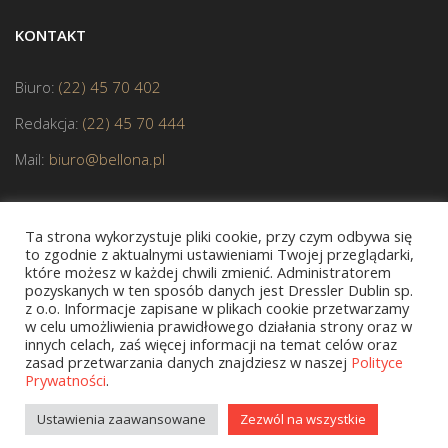
KONTAKT
Biuro:
(22) 45 70 402
Redakcja:
(22) 45 70 444
Mail:
biuro@bellona.pl
Ta strona wykorzystuje pliki cookie, przy czym odbywa się
to zgodnie z aktualnymi ustawieniami Twojej przeglądarki,
które możesz w każdej chwili zmienić. Administratorem
pozyskanych w ten sposób danych jest Dressler Dublin sp.
JESTEŚMY CZŁONKIEM POLSKIEJ IZBY KSIĄŻKI
z o.o. Informacje zapisane w plikach cookie przetwarzamy
w celu umożliwienia prawidłowego działania strony oraz w
innych celach, zaś więcej informacji na temat celów oraz
zasad przetwarzania danych znajdziesz w naszej
Polityce
Prywatności
.
Copyright © 2020 bellona.pl
Ustawienia zaawansowane
Zezwól na wszystkie