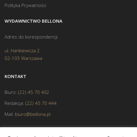
Polityka Prywatności
WYDAWNICTWO BELLONA
Adres do korespondencji
ul. Hankiewicza 2
02-103 Warszawa
KONTAKT
Biuro:
(22) 45 70 402
Redakcja:
(22) 45 70 444
Mail:
biuro@bellona.pl