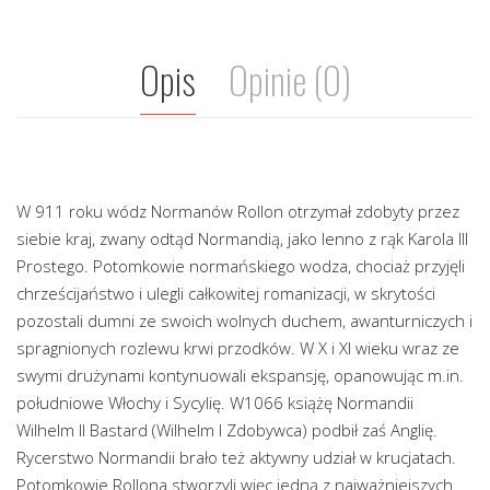
Opis
Opinie (0)
W 911 roku wódz Normanów Rollon otrzymał zdobyty przez
siebie kraj, zwany odtąd Normandią, jako lenno z rąk Karola III
Prostego. Potomkowie normańskiego wodza, chociaż przyjęli
chrześcijaństwo i ulegli całkowitej romanizacji, w skrytości
pozostali dumni ze swoich wolnych duchem, awanturniczych i
spragnionych rozlewu krwi przodków. W X i XI wieku wraz ze
swymi drużynami kontynuowali ekspansję, opanowując m.in.
południowe Włochy i Sycylię. W1066 książę Normandii
Wilhelm II Bastard (Wilhelm I Zdobywca) podbił zaś Anglię.
Rycerstwo Normandii brało też aktywny udział w krucjatach.
Potomkowie Rollona stworzyli więc jedną z najważniejszych