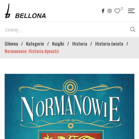
0
Główna
/
Kategorie
/
Książki
/
Historia
/
Historia świata
/
Normanowie. Historia dynastii