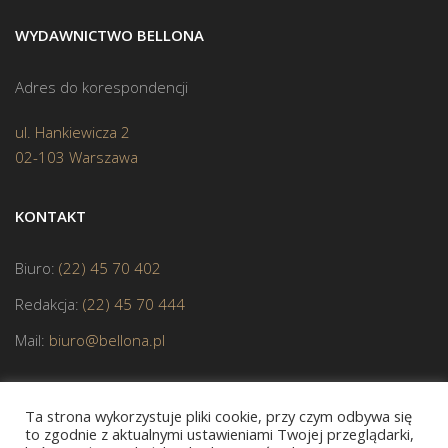
WYDAWNICTWO BELLONA
Adres do korespondencji
ul. Hankiewicza 2
02-103 Warszawa
KONTAKT
Biuro:
(22) 45 70 402
Redakcja:
(22) 45 70 444
Mail:
biuro@bellona.pl
Ta strona wykorzystuje pliki cookie, przy czym odbywa się
to zgodnie z aktualnymi ustawieniami Twojej przeglądarki,