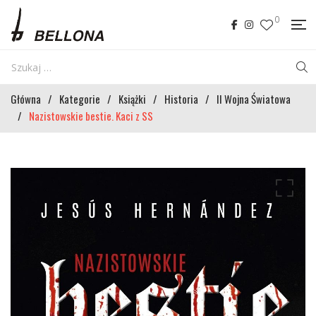
0
Główna
/
Kategorie
/
Książki
/
Historia
/
II Wojna Światowa
/
Nazistowskie bestie. Kaci z SS