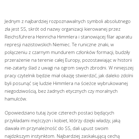
Jednym z najbardziej rozpoznawalnych symboli absolutnego
zła jest SS, skrót od nazwy organizacji kierowanej przez
Reichsführera Heinricha Himmlera i stanowiącej filar aparatu
represji nazistowskich Niemiec. Te runiczne znaki, w
połączeniu z czarnym mundurem członków formacji, budziły
przerażenie na terenie całej Europy, pozostawiając w historii
nie-zatarty ślad z uwagi na ogrom swych zbrodni. W niniejszej
pracy czytelnik będzie miał okazję stwierdzić, jak daleko zdolni
byli posunąć się ludzie Himmlera na ścieżce wybrukowanej
niegodziwością, bez żadnych etycznych czy moralnych
hamulców.
Opowiedziano tutaj życie czterech postaci będących
przykładami mężczyzn i kobiet, którzy dzięki władzy, jaką
dawała im przynależność do SS, dali upust swoim
najdzikszym instynktom. Najbardziej zaskakującą cechą