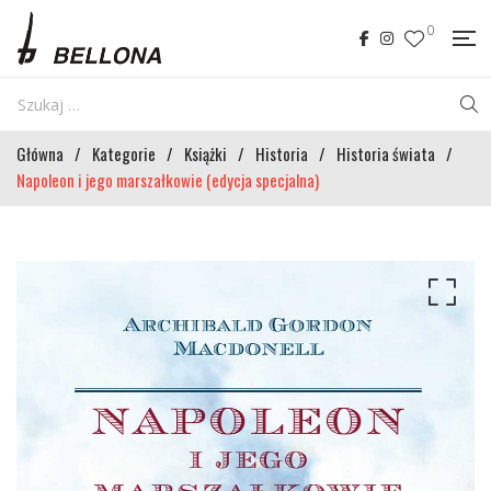
0
Główna
/
Kategorie
/
Książki
/
Historia
/
Historia świata
/
Napoleon i jego marszałkowie (edycja specjalna)