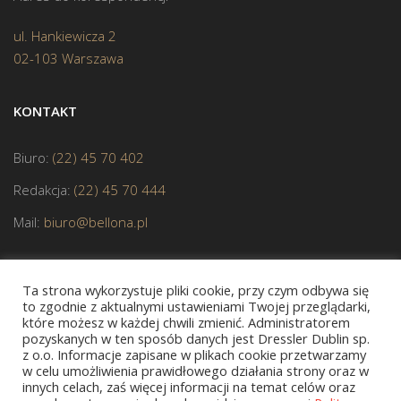
ul. Hankiewicza 2
02-103 Warszawa
KONTAKT
Biuro:
(22) 45 70 402
Redakcja:
(22) 45 70 444
Mail:
biuro@bellona.pl
Ta strona wykorzystuje pliki cookie, przy czym odbywa się
to zgodnie z aktualnymi ustawieniami Twojej przeglądarki,
które możesz w każdej chwili zmienić. Administratorem
pozyskanych w ten sposób danych jest Dressler Dublin sp.
z o.o. Informacje zapisane w plikach cookie przetwarzamy
JESTEŚMY CZŁONKIEM POLSKIEJ IZBY KSIĄŻKI
w celu umożliwienia prawidłowego działania strony oraz w
innych celach, zaś więcej informacji na temat celów oraz