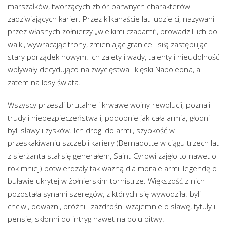
marszałków, tworzących zbiór barwnych charakterów i
zadziwiających karier. Przez kilkanaście lat ludzie ci, nazywani
przez własnych żołnierzy „wielkimi czapami”, prowadzili ich do
walki, wywracając trony, zmieniając granice i siłą zastępując
stary porządek nowym. Ich zalety i wady, talenty i nieudolność
wpływały decydująco na zwycięstwa i klęski Napoleona, a
zatem na losy świata.
Wszyscy przeszli brutalne i krwawe wojny rewolucji, poznali
trudy i niebezpieczeństwa i, podobnie jak cała armia, głodni
byli sławy i zysków. Ich drogi do armii, szybkość w
przeskakiwaniu szczebli kariery (Bernadotte w ciągu trzech lat
z sierżanta stał się generałem, Saint-Cyrowi zajęło to nawet o
rok mniej) potwierdzały tak ważną dla morale armii legendę o
buławie ukrytej w żołnierskim tornistrze. Większość z nich
pozostała synami szeregów, z których się wywodziła: byli
chciwi, odważni, próżni i zazdrośni wzajemnie o sławę, tytuły i
pensje, skłonni do intryg nawet na polu bitwy.