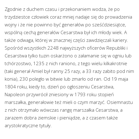
Zgodnie z duchem czasu i przekonaniem wodza, że po
trzydziestce człowiek coraz mniej nadaje się do prowadzenia
wojny i że nie powinno być generałów po sześćdziesiątce,
wspólną cechą generałów Cesarstwa był ich młody wiek. A
także odwaga, której w znacznej części zawdzięczali kariery.
Spośród wszystkich 2248 najwyższych oficerów Republiki i
Cesarstwa tylko tuzin oskarżono o załamanie się w ogniu lub
tchórzostwo, 1235 z nich raniono, z tego wielu kilkakrotnie
(taki generał Amiel był ranny 25 razy, a 33 razy zabito pod nim
konia), 230 poległo w bitwie lub zmarło od ran. Od 19 maja
1804 roku, kiedy to, dzień po ogłoszeniu Cesarstwa,
Napoleon przywrócił zniesiony w 1793 roku stopień
marszałka, generałowie też mieli o czym marzyć. Osiemnastu
z nich otrzymało wówczas rangę marszałka Cesarstwa, a
zarazem dobra ziemskie i pieniądze, a z czasem także
arystokratyczne tytuły.