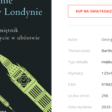
KUP NA SWIATKSIAZ
Autor:
Georg
Tłumaczenie:
Bartł
Typ okładki:
miękk
Wymiary:
125x
EAN:
9788
Liczba stron:
256
Data wydania:
2023