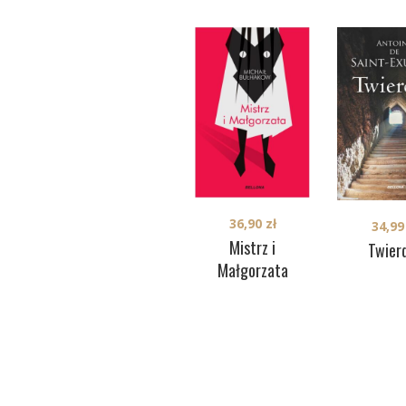
36,90
zł
34,9
Mistrz i
Twier
Małgorzata