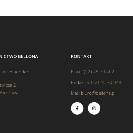
ICTWO BELLONA
KONTAKT
 korespondencji
Biuro:
(22) 45 70 402
Redakcja:
(22) 45 70 444
ewicza 2
Warszawa
Mail:
biuro@bellona.pl