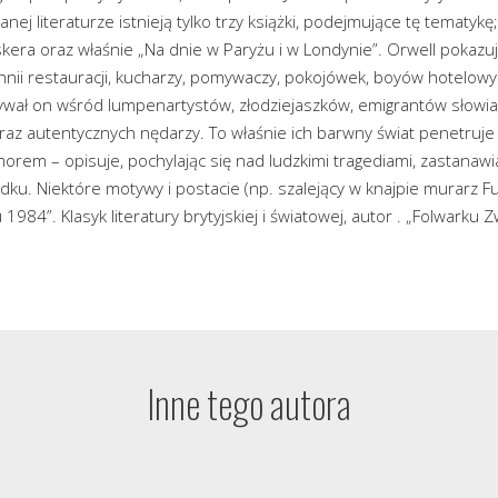
anej literaturze istnieją tylko trzy książki, podejmujące tę tematykę;
kera oraz właśnie „Na dnie w Paryżu i w Londynie”. Orwell pokazuje
hnii restauracji, kucharzy, pomywaczy, pokojówek, boyów hotelowyc
wał on wśród lumpenartystów, złodziejaszków, emigrantów słowiańs
az autentycznych nędarzy. To właśnie ich barwny świat penetruje i 
orem – opisuje, pochylając się nad ludzkimi tragediami, zastanawi
dku. Niektóre motywy i postacie (np. szalejący w knajpie murarz F
 1984”. Klasyk literatury brytyjskiej i światowej, autor . „Folwarku 
Inne tego autora