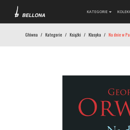
KATEGORIE
KOLEK
Główna
/
Kategorie
/
Książki
/
Klasyka
/
Na dnie w Pa