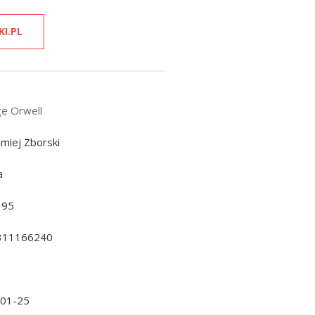
KI.PL
e Orwell
omiej Zborski
a
195
311166240
-01-25