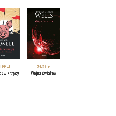
4,99
zł
34,99
zł
80,00
zł
k zwierzęcy
Wojna światów
Duma i
uprzedzenie
(edycja
kolekcjonerska)