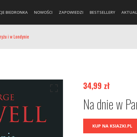
CJE BIEDRONKA
NOWOŚCI
ZAPOWIEDZI
BESTSELLERY
AKTUAL
ryżu i w Londynie
34,99
zł
Na dnie w Pa
KUP NA KSIAZKI.PL