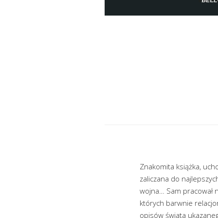
Znakomita książka, ucho
zaliczana do najlepszyc
wojna… Sam pracował na 
których barwnie relacjo
opisów świata ukazanego