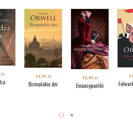
9
zł
3
34,99
zł
36,90
zł
dza
Folwar
Birmańskie dni
Emancypantki