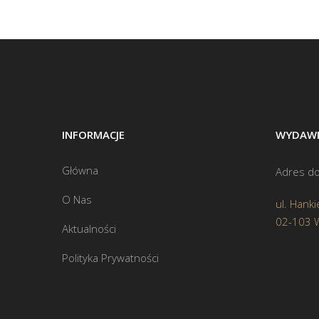
INFORMACJE
WYDAWN
Główna
Adres do
O Nas
ul. Hanki
02-103 
Aktualności
Polityka Prywatności