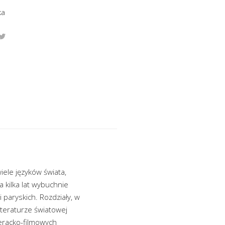
ka
ele języków świata,
 kilka lat wybuchnie
paryskich. Rozdziały, w
iteraturze światowej
teracko-filmowych