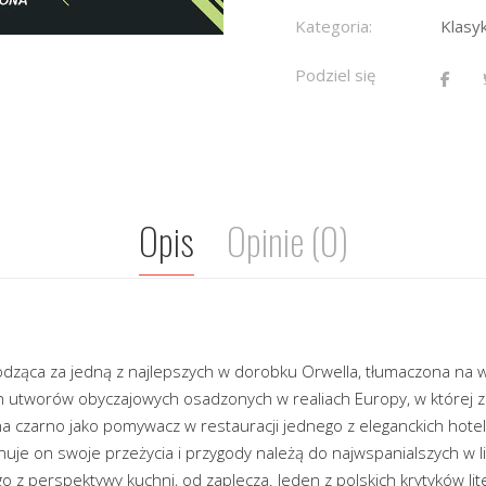
Kategoria:
Klasy
Podziel się
Opis
Opinie (0)
dząca za jedną z najlepszych w dorobku Orwella, tłumaczona na wi
h utworów obyczajowych osadzonych w realiach Europy, w której za
czarno jako pomywacz w restauracji jednego z eleganckich hoteli 
nuje on swoje przeżycia i przygody należą do najwspanialszych w l
 z perspektywy kuchni, od zaplecza. Jeden z polskich krytyków li