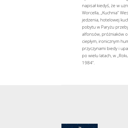
napisał kiedyś, że w uzn
Worcella, „Kuchnia” Wes
jedzenia, hotelowej kuc
pobytu w Paryżu przeby
alfonsów, próżniaków or
ciepłym, ironicznym hum
przyczynami biedy i upa
po wielu latach, w „Roku
1984”.