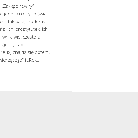
 „Zaklęte rewiry”
 jednak nie tylko świat
h i tak dalej. Podczas
kich, prostytutek, ich
wnikliwie, często z
ając się nad
ureux) znajdą się potem,
Zwierzęcego” i „Roku