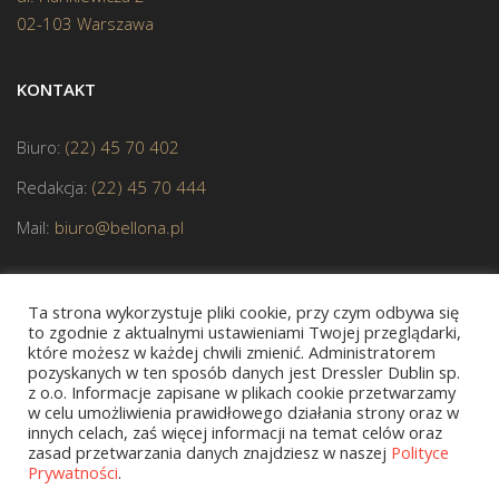
02-103 Warszawa
KONTAKT
Biuro:
(22) 45 70 402
Redakcja:
(22) 45 70 444
Mail:
biuro@bellona.pl
Ta strona wykorzystuje pliki cookie, przy czym odbywa się
to zgodnie z aktualnymi ustawieniami Twojej przeglądarki,
które możesz w każdej chwili zmienić. Administratorem
pozyskanych w ten sposób danych jest Dressler Dublin sp.
z o.o. Informacje zapisane w plikach cookie przetwarzamy
JESTEŚMY CZŁONKIEM POLSKIEJ IZBY KSIĄŻKI
w celu umożliwienia prawidłowego działania strony oraz w
innych celach, zaś więcej informacji na temat celów oraz
zasad przetwarzania danych znajdziesz w naszej
Polityce
Prywatności
.