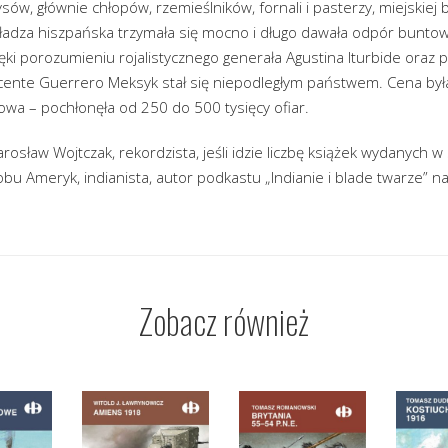
sów, głównie chłopów, rzemieślników, fornali i pasterzy, miejskiej b
władza hiszpańska trzymała się mocno i długo dawała odpór bunto
ięki porozumieniu rojalistycznego generała Agustina Iturbide oraz
cente Guerrero Meksyk stał się niepodległym państwem. Cena była
owa – pochłonęła od 250 do 500 tysięcy ofiar.
arosław Wojtczak, rekordzista, jeśli idzie liczbę książek wydanych w
obu Ameryk, indianista, autor podkastu „Indianie i blade twarze” n
Zobacz również