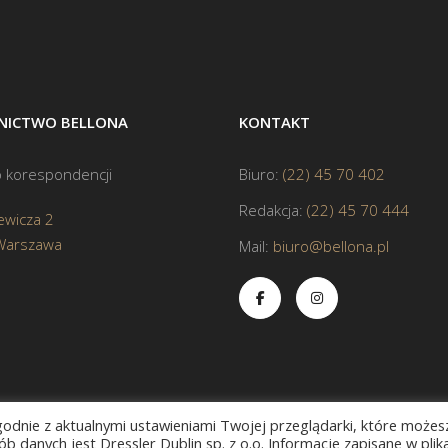
ICTWO BELLONA
KONTAKT
 korespondencji
Biuro:
(22) 45 70 402
Redakcja:
(22) 45 70 444
ewicza 2
Warszawa
Mail:
biuro@bellona.pl
zgodnie z aktualnymi ustawieniami Twojej przeglądarki, które możes
b danych jest Dressler Dublin sp. z o.o. Informacje zapisane w plik