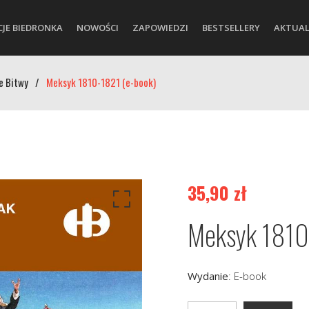
CJE BIEDRONKA
NOWOŚCI
ZAPOWIEDZI
BESTSELLERY
AKTUAL
e Bitwy
/
Meksyk 1810-1821 (e-book)
35,90
zł
Meksyk 1810
Wydanie
:
E-book