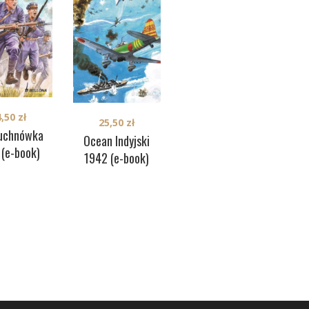
25,00
zł
4,50
zł
25,50
zł
Kanał Sueski 1956
iuchnówka
J
Ocean Indyjski
(e-book)
 (e-book)
1
1942 (e-book)