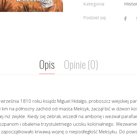
Kategoria:
Histo
Podziel się
Opis
Opinie (0)
września 1810 roku ksiądz Miguel Hidalgo, proboszcz wiejskiej par
0 km na północny zachód od miasta Meksyk, zaczął bić w dzwon koś
ej niż zwykle. Kiedy się zebrali, wszedł na ambonę i wezwał parafian
zpanom i obalenia trzystuletniego ucisku kolonialnego. Wezwanie 
, zapoczątkowało krwawą wojnę o niepodległość Meksyku. Do powsta