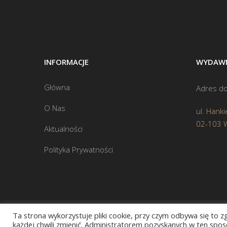
INFORMACJE
WYDAWN
Główna
Adres do
O Nas
ul. Hanki
02-103 
Aktualności
Polityka Prywatności
Ta strona wykorzystuje pliki cookie, przy czym odbywa się to 
każdej chwili zmienić. Administratorem pozyskanych w ten sposó