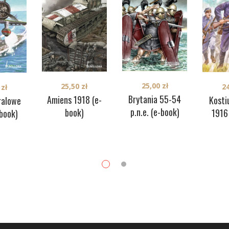
25,00
zł
25,50
zł
2
0
zł
Brytania 55-54
Amiens 1918 (e-
Kost
ralowe
p.n.e. (e-book)
book)
1916
book)