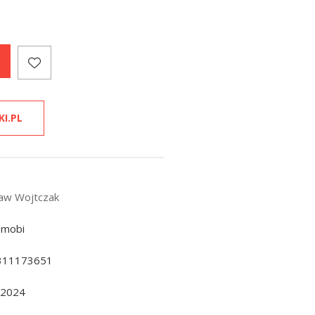
KI.PL
ław Wojtczak
 mobi
311173651
.2024