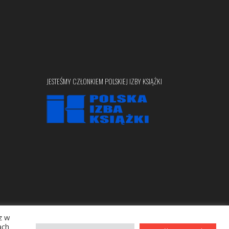
JESTEŚMY CZŁONKIEM POLSKIEJ IZBY KSIĄŻKI
z w
Copyright © 2020 bellona.pl
ach