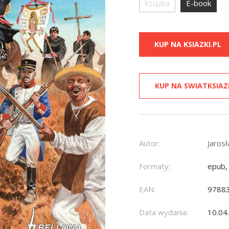
Książka
E-book
KUP NA KSIAZKI.PL
KUP NA SWIATKSIAZ
Autor:
Jaros
Formaty:
epub,
EAN:
9788
Data wydania:
10.04