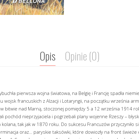
Opis
Opinie (0)
buchła pierwsza wojna światowa, na Belgię i Francję spadła niemi
niu wojsk francuskich z Alzacji i Lotaryngii, na początku września ar
o w bitwie nad Marną, stoczonej pomiędzy 5 a 12 września 1914 ro
i pochód nieprzyjaciela i pogrzebali plany wojenne Rzeszy – błys
 kolana, tak jak w 1870 roku. Do sukcesu Francuzów przyczyniło
terminacja oraz… paryskie taksówki, które dowiozły na front świeże 