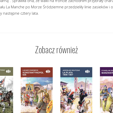
ną”. Sprawiła ona, że walki na froncie zachodnim przybrały chara
łu La Manche po Morze Śródziemne przedzieliły linie zasieków i 
ły następne cztery lata.
Zobacz również