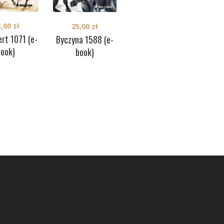
30,00
zł
3,00
zł
25,00
zł
Gre
Wyspy brytyjskie
rt 1071 (e-
Byczyna 1588 (e-
1940 (e-book)
book)
book)