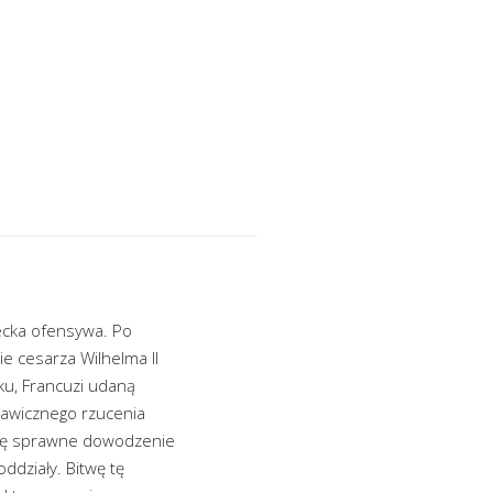
ecka ofensywa. Po
mie cesarza Wilhelma II
ku, Francuzi udaną
kawicznego rzucenia
 się sprawne dowodzenie
oddziały. Bitwę tę