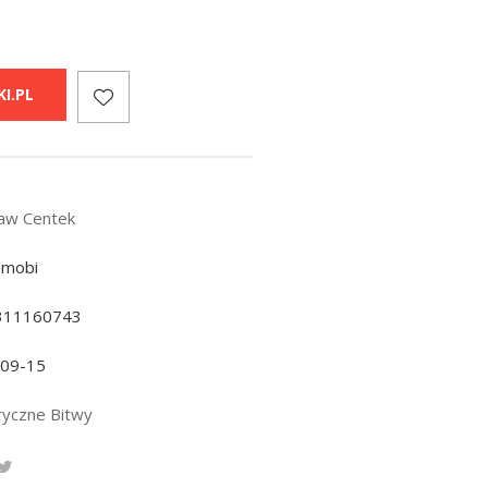
I.PL
ław Centek
 mobi
311160743
-09-15
ryczne Bitwy