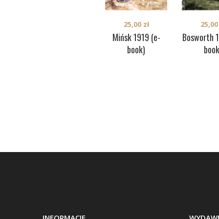
25,00
zł
25,0
Mińsk 1919 (e-
Bosworth 1
book)
book
INFORMACJE
WYDAWN