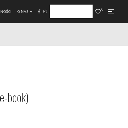
0
NOŚCI
O NAS
e-book)