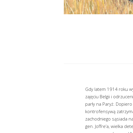
Gdy latem 1914 roku wy
zajęciu Belgii i odrzuce
parły na Paryż. Dopier
kontrofensywą zatrzymal
zachodniego sąsiada na
gen. Joffre’a, wielka de