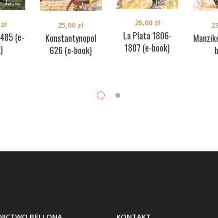
25,00
zł
0
zł
25,00
zł
2
La Plata 1806-
485 (e-
Konstantynopol
Manzike
1807 (e-book)
)
626 (e-book)
ICTWO BELLONA
KONTAKT