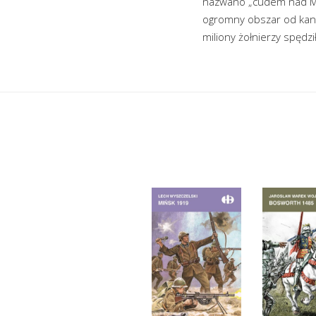
nazwano „cudem nad Mar
ogromny obszar od kana
miliony żołnierzy spędzi