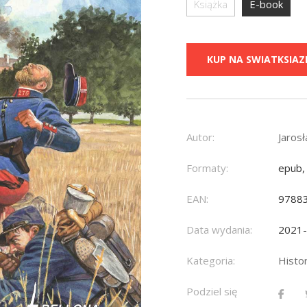
Książka
E-book
KUP NA SWIATKSIAZK
Autor:
Jaros
Formaty:
epub,
EAN:
9788
Data wydania:
2021
Kategoria:
Histo
Podziel się