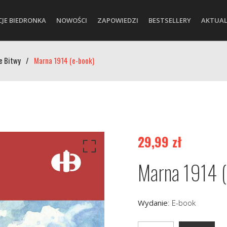
CJE BIEDRONKA
NOWOŚCI
ZAPOWIEDZI
BESTSELLERY
AKTUAL
e Bitwy
/
Marna 1914 (e-book)
29,99
zł
Marna 1914 (
Wydanie
:
E-book