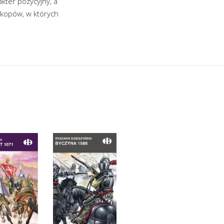
kter pozycyjny, a
okopów, w których