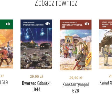
Zobacz również
0
zł
2
29,90
zł
29,90
zł
 1519
Kanał 
Dworzec Gdański
Konstantynopol
1944
626