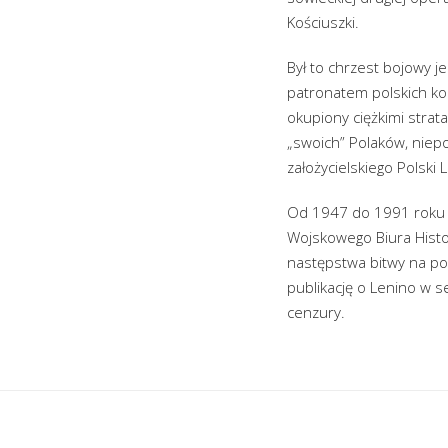
Kościuszki.
Był to chrzest bojowy j
patronatem polskich ko
okupiony ciężkimi stra
„swoich” Polaków, niep
założycielskiego Polski 
Od 1947 do 1991 roku 1
Wojskowego Biura Histor
następstwa bitwy na po
publikację o Lenino w se
cenzury.