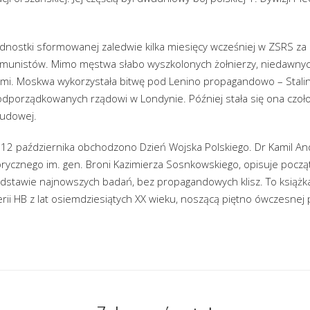
ednostki sformowanej zaledwie kilka miesięcy wcześniej w ZSRS za 
munistów. Mimo męstwa słabo wyszkolonych żołnierzy, niedawnyc
tami. Moskwa wykorzystała bitwę pod Lenino propagandowo – Stalin
odporządkowanych rządowi w Londynie. Później stała się ona cz
Ludowej.
2 października obchodzono Dzień Wojska Polskiego. Dr Kamil Andu
ycznego im. gen. Broni Kazimierza Sosnkowskiego, opisuje początki
dstawie najnowszych badań, bez propagandowych klisz. To książka
rii HB z lat osiemdziesiątych XX wieku, noszącą piętno ówczesnej po