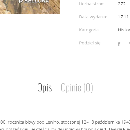
Liczba stron:
272
Data wydania:
17.11
Kategoria:
Histo
Podziel się
Opis
Opinie (0)
80. rocznica bitwy pod Lenino, stoczonej 12–18 października 19
cji orszańskiej. Jej częścią był dwudniowy bój polskiej 1. Dywizji P