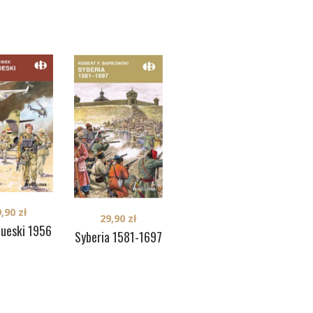
9,90
zł
29,90
zł
29,90
zł
Kad
Sueski 1956
Ulm 1805
Syberia 1581-1697