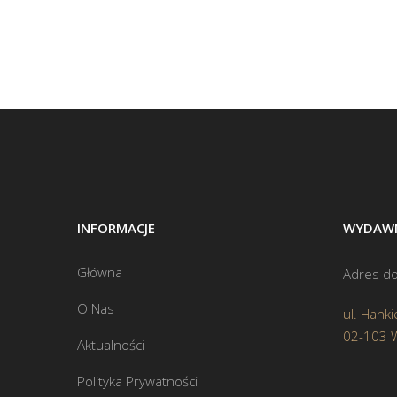
INFORMACJE
WYDAWN
Główna
Adres do
O Nas
ul. Hanki
02-103 
Aktualności
Polityka Prywatności