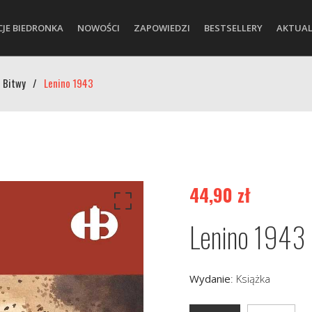
CJE BIEDRONKA
NOWOŚCI
ZAPOWIEDZI
BESTSELLERY
AKTUAL
 Bitwy
/
Lenino 1943
44,90
zł
Lenino 1943
Wydanie
:
Książka