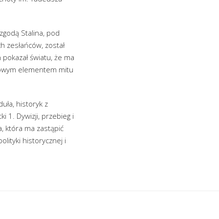
zgodą Stalina, pod
h zesłańców, został
 pokazał światu, że ma
ołowym elementem mitu
ła, historyk z
 1. Dywizji, przebieg i
, która ma zastąpić
lityki historycznej i