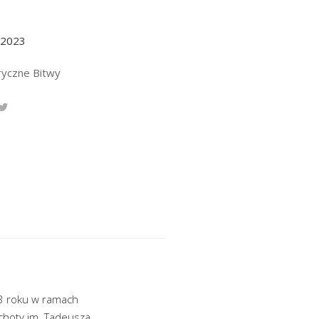
.2023
ryczne Bitwy
43 roku w ramach
iechoty im. Tadeusza