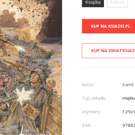
Książka
E-book
KUP NA KSIAZKI.PL
KUP NA SWIATKSIAZ
Autor:
Kamil
Typ okładki:
miękk
Wymiary:
125x
EAN:
9788