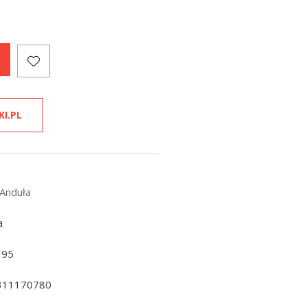
KI.PL
 Anduła
a
195
311170780