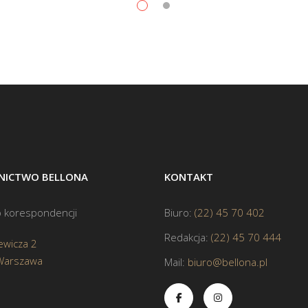
ICTWO BELLONA
KONTAKT
 korespondencji
Biuro:
(22) 45 70 402
Redakcja:
(22) 45 70 444
ewicza 2
Warszawa
Mail:
biuro@bellona.pl