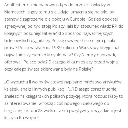
Adolf Hitler najpierw powoli dąży do przejęcia władzy w
Niemczech, a gdy to mu się udaje, umacnia się na tyle, by
stanowić zagrożenie dla pokoju w Europie. Gdzieś obok tej
agresywnej polityki stoją Polacy. Jaki był stosunek władz RP do
kolejnych posunięć Hitlera? Kto spośród najważniejszych
hitlerowskich dygnitarzy Polskę odwiedził i co o tym pisała
prasa? Po co w styczniu 1939 roku do Warszawy przyjechał
najważniejszy niemiecki dyplomata? Czy Niemcy naprawdę
oferowali Polsce pakt? Dlaczego kilka miesięcy przed wojną
oczy całego świata skierowane były na Polskę?
„O wybuchu II wojny światowej napisano mnóstwo artykułów,
książek, analiz i innych publikacji. […] Dlatego coraz trudniej
znaleźć na księgarskich półkach pozycję, która rozbudziłaby to
zainteresowanie, wnosząc coś nowego i ciekawego do
tragicznej historii XX wieku. Takim pozytywnym wyjątkiem jest
książka Ku wojnie”.