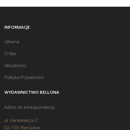
INFORMACJE
Główna
O Nas
Aktualności
Polityka Prywatności
WYDAWNICTWO BELLONA
Adres do korespondencji
ul. Hankiewicza 2
02-103 Warszawa