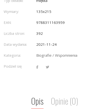
Typ okładki:
miękka
Wymiary:
135x215
EAN:
9788311163959
Liczba stron:
392
Data wydania:
2021-11-24
Kategoria:
Biografie / Wspomnienia
Podziel się
Opis
Opinie (0)