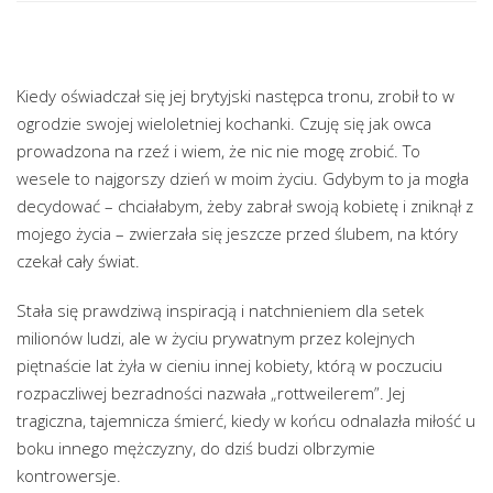
Kiedy oświadczał się jej brytyjski następca tronu, zrobił to w
ogrodzie swojej wieloletniej kochanki. Czuję się jak owca
prowadzona na rzeź i wiem, że nic nie mogę zrobić. To
wesele to najgorszy dzień w moim życiu. Gdybym to ja mogła
decydować – chciałabym, żeby zabrał swoją kobietę i zniknął z
mojego życia – zwierzała się jeszcze przed ślubem, na który
czekał cały świat.
Stała się prawdziwą inspiracją i natchnieniem dla setek
milionów ludzi, ale w życiu prywatnym przez kolejnych
piętnaście lat żyła w cieniu innej kobiety, którą w poczuciu
rozpaczliwej bezradności nazwała „rottweilerem”. Jej
tragiczna, tajemnicza śmierć, kiedy w końcu odnalazła miłość u
boku innego mężczyzny, do dziś budzi olbrzymie
kontrowersje.