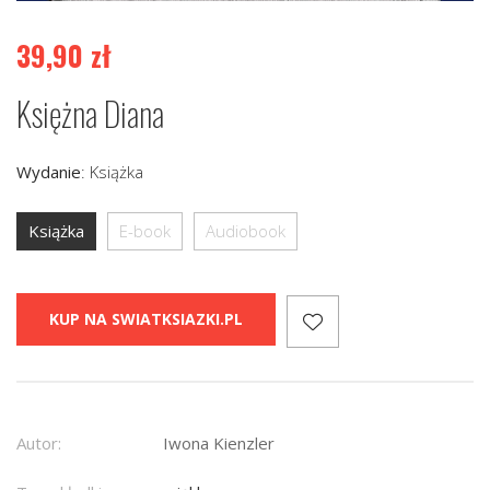
39,90
zł
Księżna Diana
Wydanie
:
Książka
Książka
E-book
Audiobook
KUP NA SWIATKSIAZKI.PL
Autor:
Iwona Kienzler