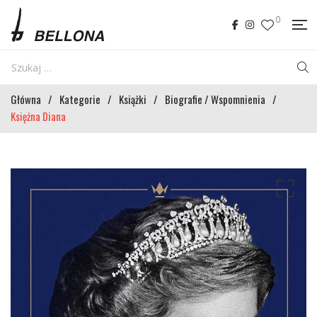
0
Główna
/
Kategorie
/
Książki
/
Biografie / Wspomnienia
/
Księżna Diana