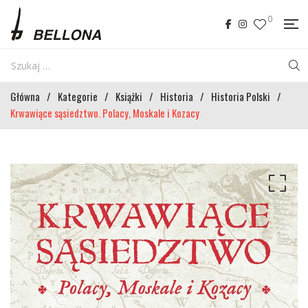
0
Główna
/
Kategorie
/
Książki
/
Historia
/
Historia Polski
/
Krwawiące sąsiedztwo. Polacy, Moskale i Kozacy