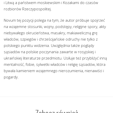
i Litwą a państwem moskiewskim i Kozakami do czasów
rozbiorów Rzeczypospolitej.
Novum tej pozycji polega na tym, że autor próbuje spojrzeć
na wzajemne stosunki, wojny, podstępy, religijne spory, akty
niebywałego okrucieństwa, masakry, makiaweliczną grę
władców, szpiegów i chrześcijańskie odruchy nie tylko z
polskiego punktu widzenia. Uwzględnia także poglądy
sąsiadów na polskie poczynania zawarte w rosyjskiej i
ukraińskiej literaturze przedmiotu. Usiłuje też przybliżyć inną
mentalność, fobie, sylwetki władców i religię sąsiadów, która
bywała kamieniem wzajemnego nierozumienia, nienawiści i
pogardy.