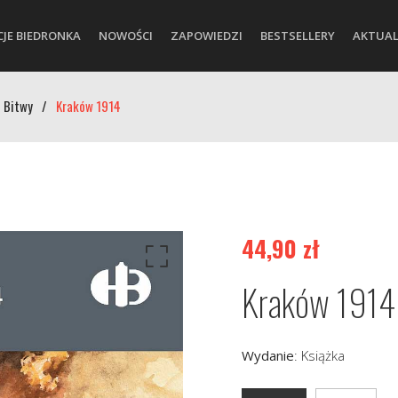
CJE BIEDRONKA
NOWOŚCI
ZAPOWIEDZI
BESTSELLERY
AKTUAL
 Bitwy
/
Kraków 1914
44,90
zł
Kraków 1914
Wydanie
:
Książka