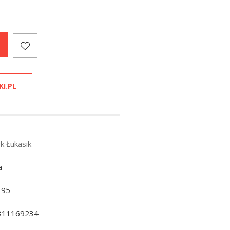
KI.PL
k Łukasik
a
195
311169234