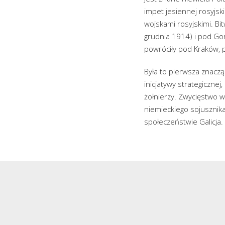
impet jesiennej rosyjsk
wojskami rosyjskimi. B
grudnia 1914) i pod Gor
powróciły pod Kraków, pr
Była to pierwsza znacz
inicjatywy strategiczne
żołnierzy. Zwycięstwo w
niemieckiego sojusznik
społeczeństwie Galicja.