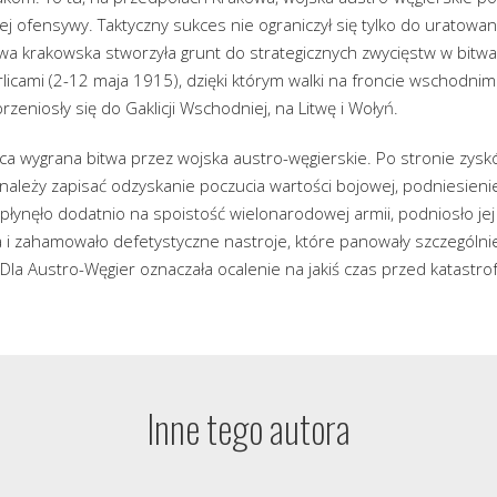
iej ofensywy. Taktyczny sukces nie ograniczył się tylko do uratowa
itwa krakowska stworzyła grunt do strategicznych zwycięstw w bit
licami (2-12 maja 1915), dzięki którym walki na froncie wschodnim 
zeniosły się do Gaklicji Wschodniej, na Litwę i Wołyń.
ąca wygrana bitwa przez wojska austro-węgierskie. Po stronie zys
j, należy zapisać odzyskanie poczucia wartości bojowej, podniesie
płynęło dodatnio na spoistość wielonarodowej armii, podniosło je
a i zahamowało defetystyczne nastroje, które panowały szczególni
 Dla Austro-Węgier oznaczała ocalenie na jakiś czas przed katastro
Inne tego autora