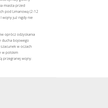
nia miasta przed
wach pod Limanową (2-12
I wojny już nigdy nie
ków oprócz odzyskania
nie ducha bojowego
j szacunek w oczach
e w polskim
fą przegranej wojny.