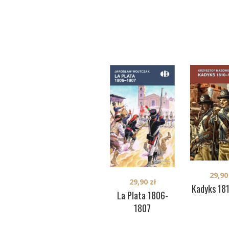
29,9
29,90
zł
Kadyks 18
La Plata 1806-
1807