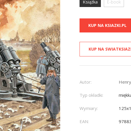
Książka
E-book
KUP NA KSIAZKI.PL
KUP NA SWIATKSIAZ
Autor:
Henry
Typ okładki:
miękk
Wymiary:
125x
EAN:
9788