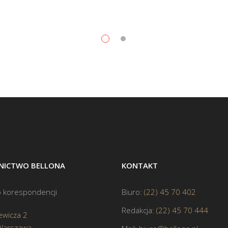
ICTWO BELLONA
KONTAKT
 korespondencji
Biuro:
(22) 45 70 402
Redakcja:
(22) 45 70 444
ewicza 2
Warszawa