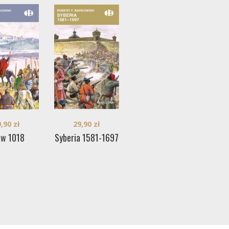
29,90
zł
9,90
zł
29,90
zł
Crotone 982 (e-
Po
ów 1018
Syberia 1581-1697
book)