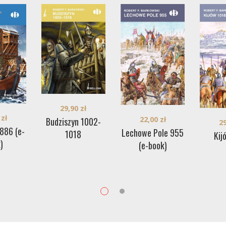
29,90
zł
0
zł
22,00
zł
Budziszyn 1002-
2
886 (e-
Lechowe Pole 955
1018
Kij
)
(e-book)