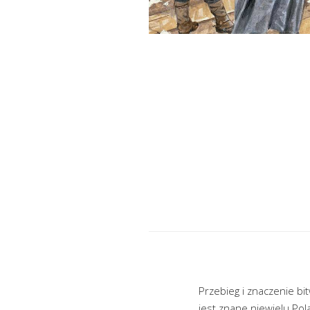
Przebieg i znaczenie bi
jest znane niewielu Po