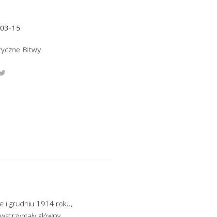
-03-15
ryczne Bitwy
ie i grudniu 1914 roku,
owstrzymały główny