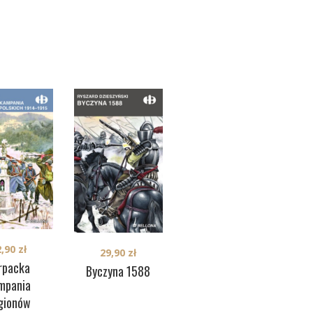
2,90
zł
29,90
zł
29,90
zł
Pół
rpacka
Mińsk 1919
Byczyna 1588
mpania
gionów