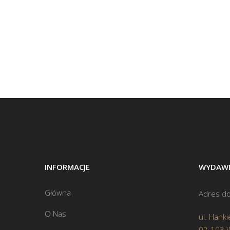
INFORMACJE
WYDAWN
Główna
Adres do
O Nas
ul. Hanki
02-103 