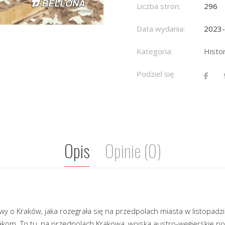
Liczba stron:
296
Data wydania:
2023
Kategoria:
Histo
Podziel się
Opis
Opinie (0)
twy o Kraków, jaka rozegrała się na przedpolach miasta w listopadz
lakom. To tu, na przedpolach Krakowa, wojska austro-węgierskie p