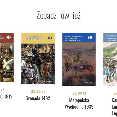
Zobacz również
0
zł
29,90
zł
32,90
zł
3
10-1812
Grenada 1492
Małopolska
Ka
Wschodnia 1939
ka
Le