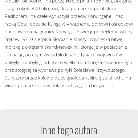
Niecały rok później, na początku sierpnia 1135 roku, potężna,
licząca około 300 okrętów, flota pomorsko-połabska z
Raciborem I na czele wyruszyła przeciw Konungahelli nad
rzeką Göta (obecnie Kungälv) – ważnemu portowi i ośrodkowi
handlowemu na granicy Norwegii i Szwecji, podległemu wtedy
Erykowi. 9?10 sierpnia Słowianie stoczyli zwycięską bitwę
morską z okrętami skandynawskimi, biorąc je w posiadanie
lub paląc, po czym wysadzili desant. Tysiące wojowników
obległy i zdobyły gród. Był to wielki triumf oręża słowiańskiego
oraz stojącej za wyprawą polityki Bolesława Krzywoustego.
Duńczycy przez kolejne dziesięciolecia kulili się ze strachu na
widok pomorskich czy połabskich żagli na horyzoncie.
Inne tego autora