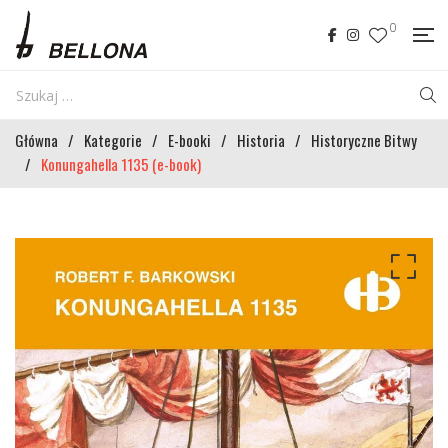
0
Główna
/
Kategorie
/
E-booki
/
Historia
/
Historyczne Bitwy
/
Konungahella 1135 (e-book)