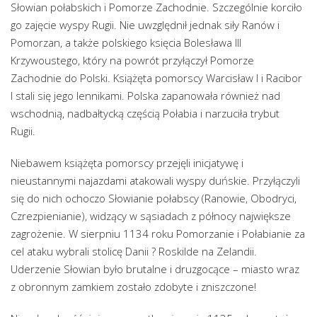
Słowian połabskich i Pomorze Zachodnie. Szczególnie korciło
go zajęcie wyspy Rugii. Nie uwzględnił jednak siły Ranów i
Pomorzan, a także polskiego księcia Bolesława III
Krzywoustego, który na powrót przyłączył Pomorze
Zachodnie do Polski. Książęta pomorscy Warcisław I i Racibor
I stali się jego lennikami. Polska zapanowała również nad
wschodnią, nadbałtycką częścią Połabia i narzuciła trybut
Rugii.
Niebawem książęta pomorscy przejęli inicjatywę i
nieustannymi najazdami atakowali wyspy duńskie. Przyłączyli
się do nich ochoczo Słowianie połabscy (Ranowie, Obodryci,
Czrezpienianie), widzący w sąsiadach z północy największe
zagrożenie. W sierpniu 1134 roku Pomorzanie i Połabianie za
cel ataku wybrali stolicę Danii ? Roskilde na Zelandii.
Uderzenie Słowian było brutalne i druzgocące – miasto wraz
z obronnym zamkiem zostało zdobyte i zniszczone!