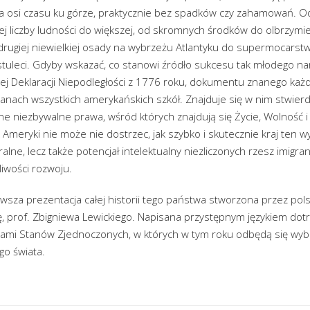
ę na osi czasu ku górze, praktycznie bez spadków czy zahamowań. O
ej liczby ludności do większej, od skromnych środków do olbrzymi
drugiej niewielkiej osady na wybrzeżu Atlantyku do supermocarstw
 stuleci. Gdyby wskazać, co stanowi źródło sukcesu tak młodego nar
ej Deklaracji Niepodległości z 1776 roku, dokumentu znanego każ
ach wszystkich amerykańskich szkół. Znajduje się w nim stwierd
e niezbywalne prawa, wśród których znajdują się Życie, Wolność i
 Ameryki nie może nie dostrzec, jak szybko i skutecznie kraj ten wy
lne, lecz także potencjał intelektualny niezliczonych rzesz imigran
iwości rozwoju.
erwsza prezentacja całej historii tego państwa stworzona przez pol
, prof. Zbigniewa Lewickiego. Napisana przystępnym językiem dot
ami Stanów Zjednoczonych, w których w tym roku odbędą się wyb
go świata.