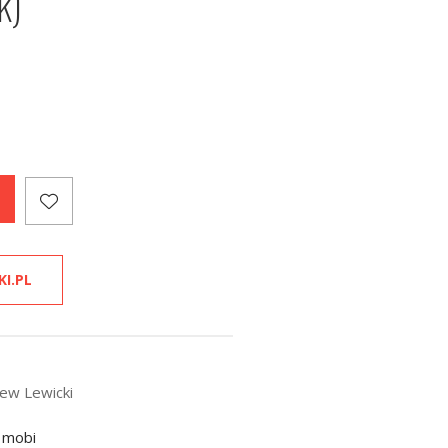
k)
KI.PL
iew Lewicki
 mobi