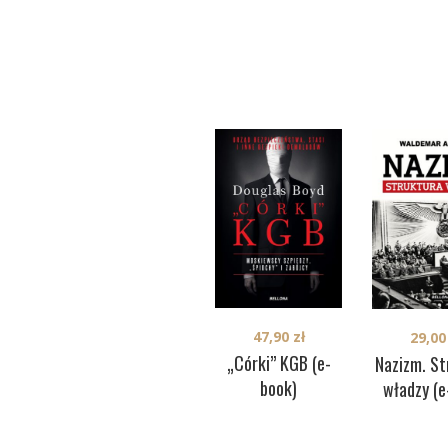
47,90
zł
29,0
„Córki” KGB (e-
Nazizm. St
book)
władzy (e