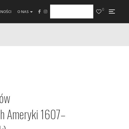
0
NOŚCI
O NAS
nów
ch Ameryki 1607–