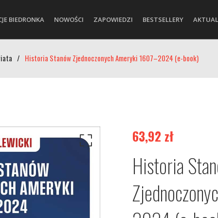
CJE BIEDRONKA
NOWOŚCI
ZAPOWIEDZI
BESTSELLERY
AKTUAL
wiata
/
Historia Stanów Zjednoczonych Ameryki 1607–2024 (e-book)
63,92
zł
Historia Sta
Zjednoczony