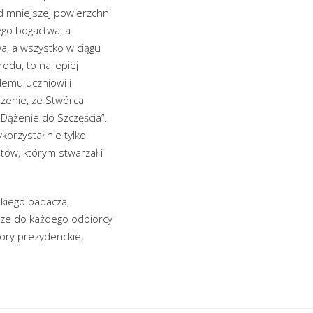
d mniejszej powierzchni
ego bogactwa, a
a, a wszystko w ciągu
odu, to najlepiej
demu uczniowi i
zenie, że Stwórca
 Dążenie do Szczęścia”.
korzystał nie tylko
tów, którym stwarzał i
skiego badacza,
rze do każdego odbiorcy
ory prezydenckie,