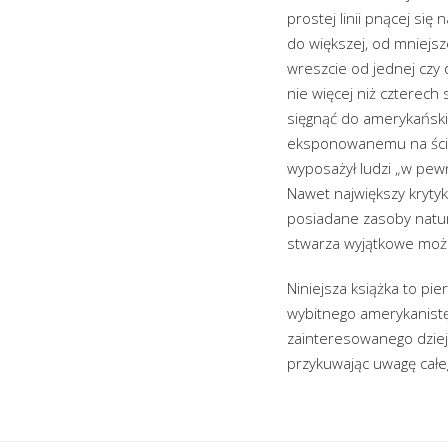
prostej linii pnącej si
do większej, od mniejsz
wreszcie od jednej czy 
nie więcej niż czterech
sięgnąć do amerykański
eksponowanemu na ścian
wyposażył ludzi „w pewn
Nawet największy krytyk
posiadane zasoby natura
stwarza wyjątkowe możl
Niniejsza książka to pi
wybitnego amerykanistę
zainteresowanego dziej
przykuwając uwagę całe