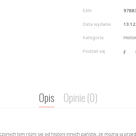
EAN
9788
Data wydania
13.12
Kategoria:
Histor
Podziel się
Opis
Opinie (0)
zonych tym różni się od historii innych państw, że można ją prze