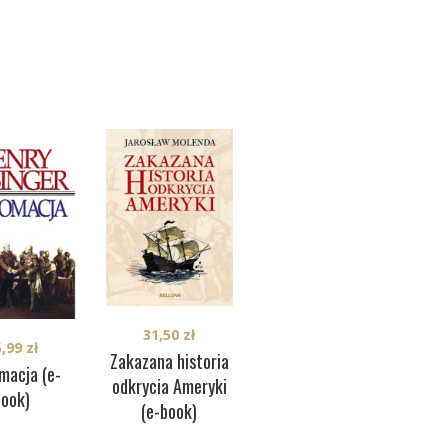
31,50
zł
37,90
zł
5,99
zł
Zakazana historia
Ostatnie dni
macja (e-
odkrycia Ameryki
Szp
królowych (e-
book)
(e-book)
do
book)