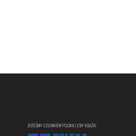
JESTEŚMY CZŁONKIEM POLSKIEJ IZBY KSIĄŻKI