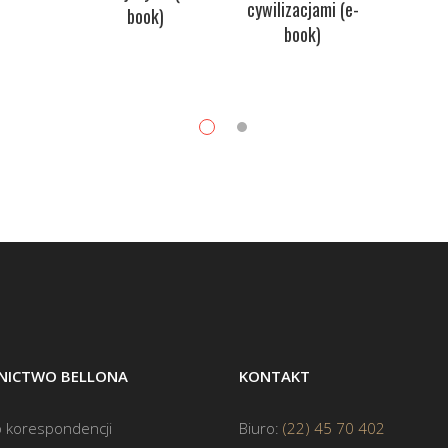
cywilizacjami (e-
book)
book)
ICTWO BELLONA
KONTAKT
 korespondencji
Biuro:
(22) 45 70 402