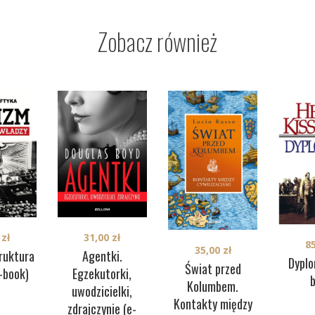
Zobacz również
31,00
zł
0
zł
8
35,00
zł
Agentki.
ruktura
Dyplo
Świat przed
Egzekutorki,
-book)
Kolumbem.
uwodzicielki,
Kontakty między
zdrajczynie (e-