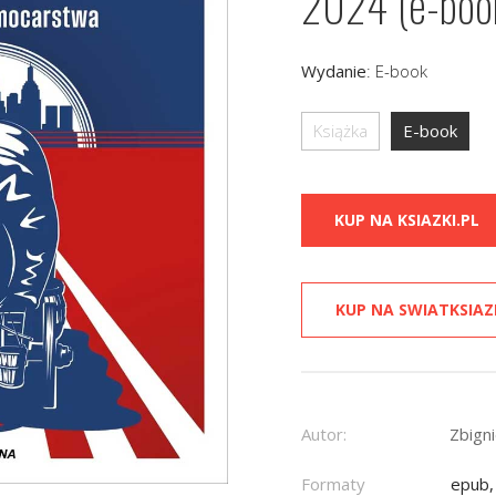
2024 (e-boo
Wydanie
:
E-book
Książka
E-book
KUP NA KSIAZKI.PL
KUP NA SWIATKSIAZ
Autor:
Zbign
Formaty
epub,