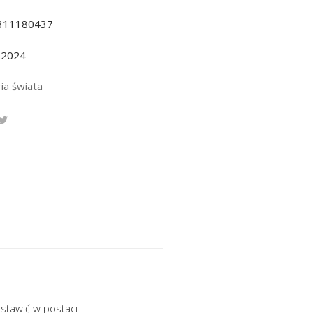
311180437
.2024
ia świata
dstawić w postaci