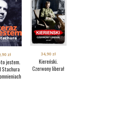
34,90
zł
9,90
zł
39,90
zł
Kiereński.
oto jestem.
Brytyjska
P
Czerwony liberał
d Stachura
monarchia od
Fas
omnieniach
kuchni
Mar