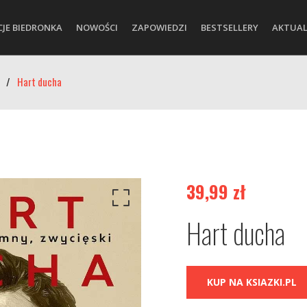
CJE BIEDRONKA
NOWOŚCI
ZAPOWIEDZI
BESTSELLERY
AKTUAL
/
Hart ducha
39,99
zł
Hart ducha
KUP NA KSIAZKI.PL