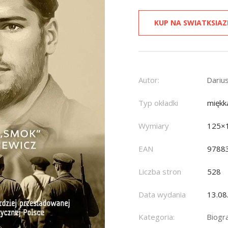
KUP NA SWIATKSIAZ
Autor:
Dariu
Typ okładki
miękk
Wymiary
125×
EAN
9788
Liczba stron
528
Data wydania
13.08
Kategoria:
Biogr