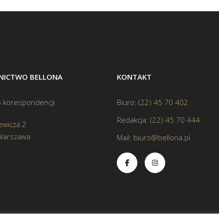
ICTWO BELLONA
KONTAKT
 korespondencji
Biuro:
(22) 45 70 402
Redakcja:
(22) 45 70 444
ewicza 2
Warszawa
Mail:
biuro@bellona.pl