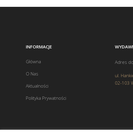
INFORMACJE
WYDAWN
Główna
Adres do
O Nas
ul. Hanki
02-103 
Aktualności
Polityka Prywatności