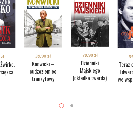
79,90
zł
39,90
zł
0
zł
3
Dzienniki
Konwicki –
 Żwirko.
Teraz 
Majskiego
cudzoziemiec
ycięzca
Edwar
(okładka twarda)
tranzytowy
we wsp