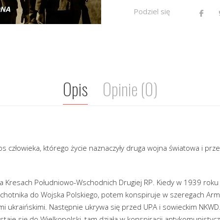
Podziel się
Opis
Opinie (0)
s człowieka, którego życie naznaczyły druga wojna światowa i prz
na Kresach Południowo-Wschodnich Drugiej RP. Kiedy w 1939 roku
ochotnika do Wojska Polskiego, potem konspiruje w szeregach Armii
ami ukraińskimi. Następnie ukrywa się przed UPA i sowieckim NKWD
aje się do Wielkopolski, tam działa w konspiracji antykomunistycz