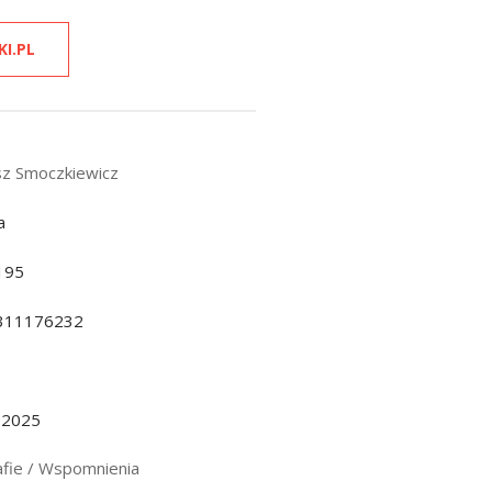
KI.PL
sz Smoczkiewicz
a
195
311176232
.2025
afie / Wspomnienia