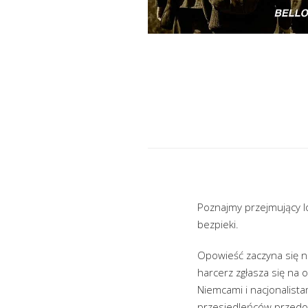
Poznajmy przejmujący lo
bezpieki.
Opowieść zaczyna się 
harcerz zgłasza się na 
Niemcami i nacjonalist
przesiedleńców przedost