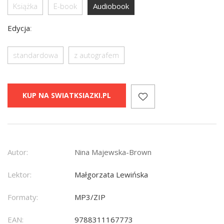
Książka
E-book
Audiobook
Edycja
:
standardowa
z autografem
KUP NA SWIATKSIAZKI.PL
Autor:
Nina Majewska-Brown
Lektor:
Małgorzata Lewińska
Formaty:
MP3/ZIP
EAN:
9788311167773