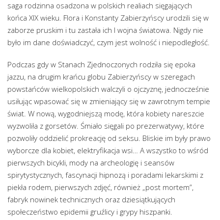
saga rodzinna osadzona w polskich realiach sięgających
końca XIX wieku. Flora i Konstanty Zabierzyńscy urodzili się w
zaborze pruskim i tu zastała ich I wojna światowa. Nigdy nie
było im dane doświadczyć, czym jest wolność i niepodległość.
Podczas gdy w Stanach Zjednoczonych rodziła się epoka
jazzu, na drugim krańcu globu Zabierzyńscy w szeregach
powstańców wielkopolskich walczyli o ojczyznę, jednocześnie
usiłując wpasować się w zmieniający się w zawrotnym tempie
świat. W nową, wygodniejszą modę, która kobiety nareszcie
wyzwoliła z gorsetów. Śmiało sięgali po prezerwatywy, które
pozwoliły oddzielić prokreację od seksu. Bliskie im były prawo
wyborcze dla kobiet, elektryfikacja wsi… A wszystko to wśród
pierwszych bicykli, mody na archeologię i seansów
spirytystycznych, fascynacji hipnozą i poradami lekarskimi z
piekła rodem, pierwszych zdjęć, również „post mortem”,
fabryk nowinek technicznych oraz dziesiątkujących
społeczeństwo epidemii gruźlicy i grypy hiszpanki.