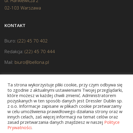
ul. Hankiewicza 2
02-103 Warszawa
KONTAKT
Biuro:
(22) 45 70 402
Redakcja:
(22) 45 70 444
Mail:
biuro@bellona.pl
Ta strona wykorzystuje pliki cookie, przy czym odbywa się
to zgodnie z aktualnymi ustawieniami Twojej przeglądarki,
które możesz w każdej chwili zmienić. Administratorem
pozyskanych w ten sposób danych jest Dressler Dublin sp.
z o.o. Informacje zapisane w plikach cookie przetwarzamy
JESTEŚMY CZŁONKIEM POLSKIEJ IZBY KSIĄŻKI
w celu umożliwienia prawidłowego działania strony oraz w
innych celach, zaś więcej informacji na temat celów oraz
zasad przetwarzania danych znajdziesz w naszej
Polityce
Prywatności
.