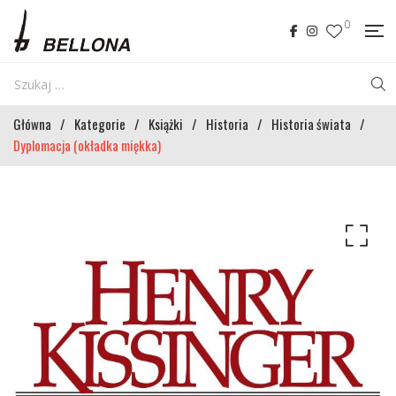
0
Główna
/
Kategorie
/
Książki
/
Historia
/
Historia świata
/
Dyplomacja (okładka miękka)