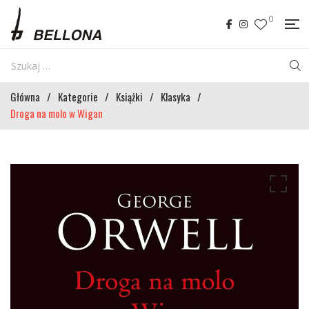
0
Główna
/
Kategorie
/
Książki
/
Klasyka
/
Droga na molo w Wigan