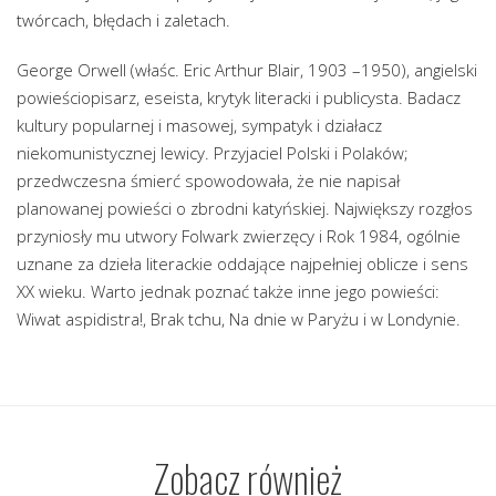
twórcach, błędach i zaletach.
George Orwell (właśc. Eric Arthur Blair, 1903 –1950), angielski
powieściopisarz, eseista, krytyk literacki i publicysta. Badacz
kultury popularnej i masowej, sympatyk i działacz
niekomunistycznej lewicy. Przyjaciel Polski i Polaków;
przedwczesna śmierć spowodowała, że nie napisał
planowanej powieści o zbrodni katyńskiej. Największy rozgłos
przyniosły mu utwory Folwark zwierzęcy i Rok 1984, ogólnie
uznane za dzieła literackie oddające najpełniej oblicze i sens
XX wieku. Warto jednak poznać także inne jego powieści:
Wiwat aspidistra!, Brak tchu, Na dnie w Paryżu i w Londynie.
Zobacz również