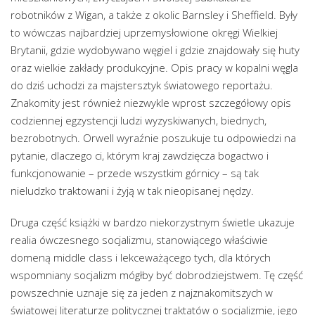
robotników z Wigan, a także z okolic Barnsley i Sheffield. Były
to wówczas najbardziej uprzemysłowione okręgi Wielkiej
Brytanii, gdzie wydobywano węgiel i gdzie znajdowały się huty
oraz wielkie zakłady produkcyjne. Opis pracy w kopalni węgla
do dziś uchodzi za majstersztyk światowego reportażu.
Znakomity jest również niezwykle wprost szczegółowy opis
codziennej egzystencji ludzi wyzyskiwanych, biednych,
bezrobotnych. Orwell wyraźnie poszukuje tu odpowiedzi na
pytanie, dlaczego ci, którym kraj zawdzięcza bogactwo i
funkcjonowanie – przede wszystkim górnicy – są tak
nieludzko traktowani i żyją w tak nieopisanej nędzy.
Druga część książki w bardzo niekorzystnym świetle ukazuje
realia ówczesnego socjalizmu, stanowiącego właściwie
domeną middle class i lekceważącego tych, dla których
wspomniany socjalizm mógłby być dobrodziejstwem. Tę część
powszechnie uznaje się za jeden z najznakomitszych w
światowej literaturze politycznej traktatów o socjalizmie, jego