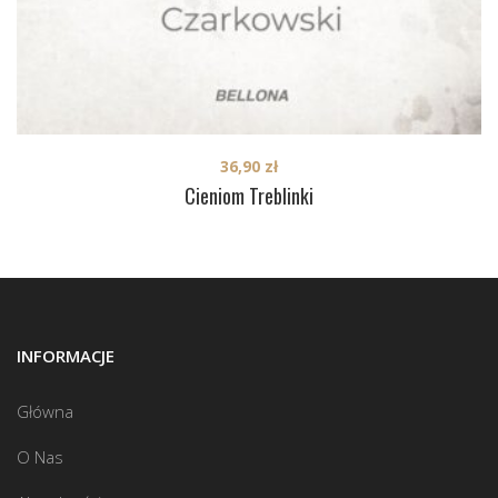
36,90
zł
Cieniom Treblinki
INFORMACJE
Główna
O Nas