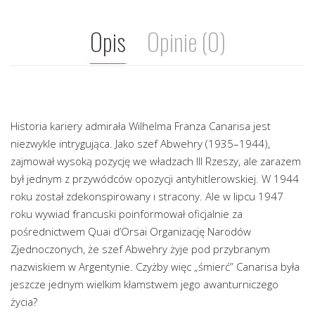
Opis
Opinie (0)
Historia kariery admirała Wilhelma Franza Canarisa jest
niezwykle intrygująca. Jako szef Abwehry (1935–1944),
zajmował wysoką pozycję we władzach III Rzeszy, ale zarazem
był jednym z przywódców opozycji antyhitlerowskiej. W 1944
roku został zdekonspirowany i stracony. Ale w lipcu 1947
roku wywiad francuski poinformował oficjalnie za
pośrednictwem Quai d’Orsai Organizację Narodów
Zjednoczonych, że szef Abwehry żyje pod przybranym
nazwiskiem w Argentynie. Czyżby więc „śmierć” Canarisa była
jeszcze jednym wielkim kłamstwem jego awanturniczego
życia?