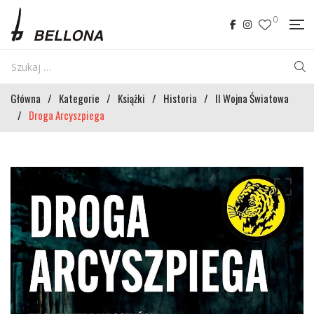
0
Główna
/
Kategorie
/
Książki
/
Historia
/
II Wojna Światowa
/
Droga Arcyszpiega