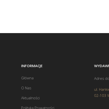
INFORMACJE
WYDAWN
Główna
Adres do
O Nas
ul. Hanki
02-103 
Aktualności
Polityka Prywatności