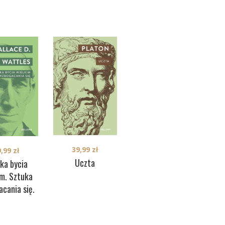
39,99
zł
39,99
zł
9,99
zł
Erystyka. O
Uczta
ka bycia
wolności ludzkiej
im. Sztuka
woli
cania się.