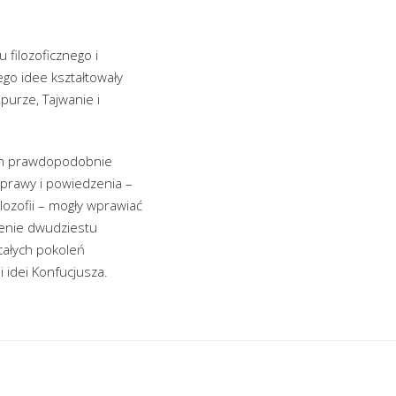
 filozoficznego i
go idee kształtowały
purze, Tajwanie i
t on prawdopodobnie
zprawy i powiedzenia –
lozofii – mogły wprawiać
żenie dwudziestu
całych pokoleń
 idei Konfucjusza.