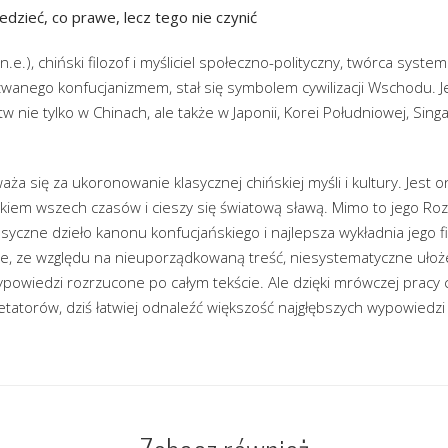
dzieć, co prawe, lecz tego nie czynić
e.), chiński filozof i myśliciel społeczno-polityczny, twórca systemu
wanego konfucjanizmem, stał się symbolem cywilizacji Wschodu. Je
nie tylko w Chinach, ale także w Japonii, Korei Południowej, Singa
waża się za ukoronowanie klasycznej chińskiej myśli i kultury. Jes
ykiem wszech czasów i cieszy się światową sławą. Mimo to jego Ro
asyczne dzieło kanonu konfucjańskiego i najlepsza wykładnia jego fi
nie, ze względu na nieuporządkowaną treść, niesystematyczne uło
powiedzi rozrzucone po całym tekście. Ale dzięki mrówczej pracy 
tatorów, dziś łatwiej odnaleźć większość najgłębszych wypowiedzi i