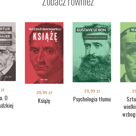
Zobacz również
0
zł
39,99
zł
3
29,99
zł
a. O
Psychologia tłumu
Sztu
Książę
udzkiej
wielk
i
wzboga