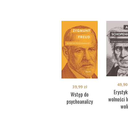
49,9
39,99
zł
Erystyk
Wstęp do
wolności l
psychoanalizy
wol