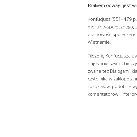
Brakiem odwagi jest wie
Konfucjusz (551–479 p.n.
moralno-społecznego, z
duchowość społeczeństw 
Wietnamie.
Filozofię Konfucjusza u
najsłynniejszym Chińcz
zwane też Dialogami, kl
czytelnika w zakłopota
rozdziałów, podobne wy
komentatorów i interpre