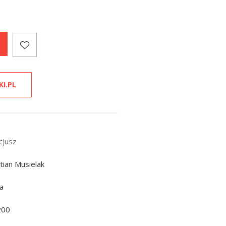
KI.PL
cjusz
tian Musielak
a
200