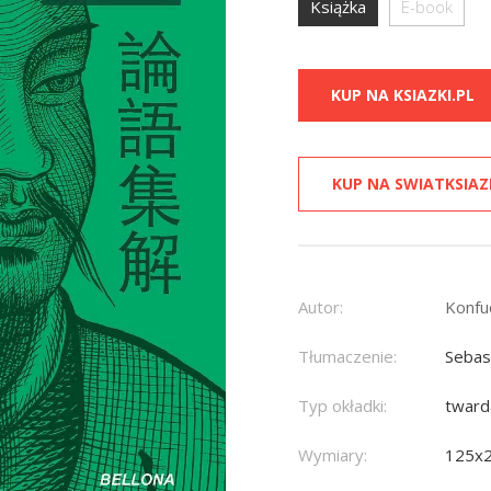
Książka
E-book
KUP NA KSIAZKI.PL
KUP NA SWIATKSIAZ
Autor:
Konfu
Tłumaczenie:
Sebas
Typ okładki:
tward
Wymiary:
125x