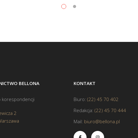
ICTWO BELLONA
KONTAKT
 korespondencji
Biuro:
(22) 45 70 402
Redakcja:
(22) 45 70 444
ewicza 2
Warszawa
Mail:
biuro@bellona.pl