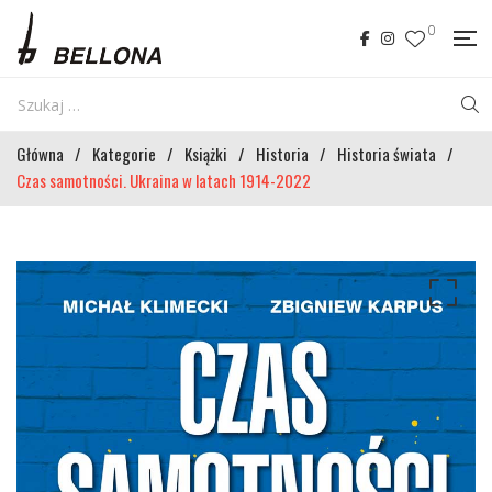
0
Główna
/
Kategorie
/
Książki
/
Historia
/
Historia świata
/
Czas samotności. Ukraina w latach 1914-2022