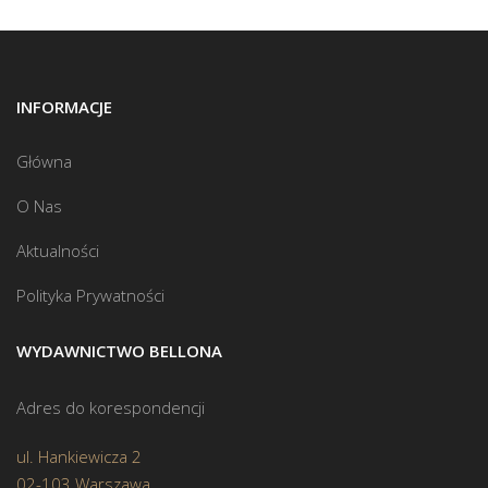
INFORMACJE
Główna
O Nas
Aktualności
Polityka Prywatności
WYDAWNICTWO BELLONA
Adres do korespondencji
ul. Hankiewicza 2
02-103 Warszawa