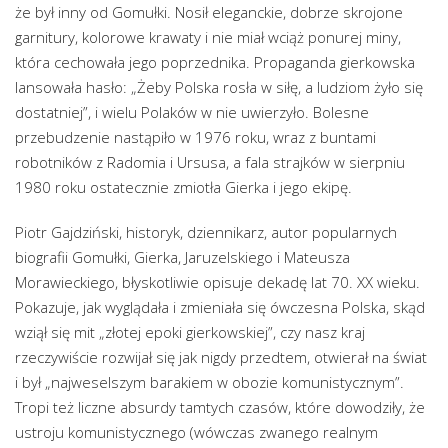
że był inny od Gomułki. Nosił eleganckie, dobrze skrojone
garnitury, kolorowe krawaty i nie miał wciąż ponurej miny,
która cechowała jego poprzednika. Propaganda gierkowska
lansowała hasło: „Żeby Polska rosła w siłę, a ludziom żyło się
dostatniej”, i wielu Polaków w nie uwierzyło. Bolesne
przebudzenie nastąpiło w 1976 roku, wraz z buntami
robotników z Radomia i Ursusa, a fala strajków w sierpniu
1980 roku ostatecznie zmiotła Gierka i jego ekipę.
Piotr Gajdziński, historyk, dziennikarz, autor popularnych
biografii Gomułki, Gierka, Jaruzelskiego i Mateusza
Morawieckiego, błyskotliwie opisuje dekadę lat 70. XX wieku.
Pokazuje, jak wyglądała i zmieniała się ówczesna Polska, skąd
wziął się mit „złotej epoki gierkowskiej”, czy nasz kraj
rzeczywiście rozwijał się jak nigdy przedtem, otwierał na świat
i był „najweselszym barakiem w obozie komunistycznym”.
Tropi też liczne absurdy tamtych czasów, które dowodziły, że
ustroju komunistycznego (wówczas zwanego realnym