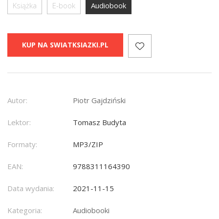
Książka
E-book
Audiobook
KUP NA SWIATKSIAZKI.PL
Autor:
Piotr Gajdziński
Lektor:
Tomasz Budyta
Formaty:
MP3/ZIP
EAN:
9788311164390
Data wydania:
2021-11-15
Kategoria:
Audiobooki