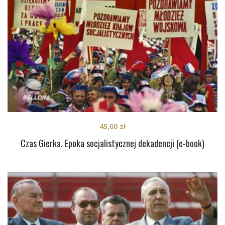
45,00
zł
Czas Gierka. Epoka socjalistycznej dekadencji (e-book)