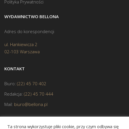
Polityka Prywatności
WYDAWNICTWO BELLONA
Adres do korespondencji
ul. Hankiewicza 2
02-103 Warszawa
KONTAKT
Biuro:
(22) 45 70 402
Redakcja:
(22) 45 70 444
Mail:
biuro@bellona.pl
Ta strona wykorzystuje pliki cookie, przy czym odbywa się