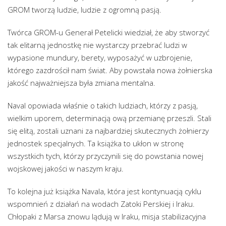
GROM tworzą ludzie, ludzie z ogromną pasją.
Twórca GROM-u Generał Petelicki wiedział, że aby stworzyć
tak elitarną jednostkę nie wystarczy przebrać ludzi w
wypasione mundury, berety, wyposażyć w uzbrojenie,
którego zazdrościł nam świat. Aby powstała nowa żołnierska
jakość najważniejsza była zmiana mentalna.
Naval opowiada właśnie o takich ludziach, którzy z pasją,
wielkim uporem, determinacją ową przemianę przeszli. Stali
się elitą, zostali uznani za najbardziej skutecznych żołnierzy
jednostek specjalnych. Ta książka to ukłon w stronę
wszystkich tych, którzy przyczynili się do powstania nowej
wojskowej jakości w naszym kraju.
To kolejna już książka Navala, która jest kontynuacją cyklu
wspomnień z działań na wodach Zatoki Perskiej i Iraku.
Chłopaki z Marsa znowu lądują w Iraku, misja stabilizacyjna