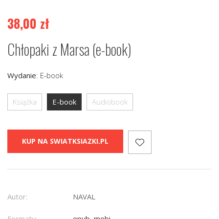
38,00
zł
Chłopaki z Marsa (e-book)
Wydanie
:
E-book
Książka
E-book
Audiobook
KUP NA SWIATKSIAZKI.PL
Autor:
NAVAL
Formaty:
epub, mobi