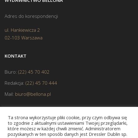
Adres do korespondencji
ul. Hankiewicza 2
02-103 Warszawa
KONTAKT
Biuro:
(22) 45 70 402
Redakcja:
(22) 45 70 444
Mail:
biuro@bellona.pl
Ta strona wykorzystuje pliki cookie, przy czym odbywa się
to zgodnie z aktualnymi ustawieniami Twojej przeglądarki,
które możesz w każdej chwili zmienić. Administratorem
pozyskanych w ten sposób danych jest Dressler Dublin sp.