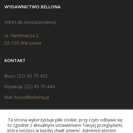
WYDAWNICTWO BELLONA
Adres do korespondencji
ul. Hankiewicza 2
02-103 Warszawa
KONTAKT
Biuro:
(22) 45 70 402
Redakcja:
(22) 45 70 444
Mail:
biuro@bellona.pl
Ta strona wykorzystuje pliki cookie, przy czym odbywa się
to zgodnie z aktualnymi ustawieniami Twojej przeglądarki,
które możesz w każdej chwili zmienić. Administratorem