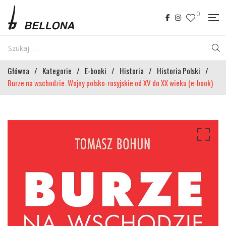
0
Główna
/
Kategorie
/
E-booki
/
Historia
/
Historia Polski
/
Burze na wschodzie. Wojny polsko-rosyjskie od XV do XX wieku (e-book)