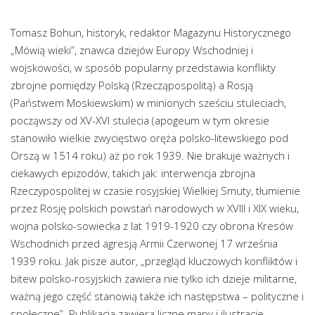
Tomasz Bohun, historyk, redaktor Magazynu Historycznego
„Mówią wieki”, znawca dziejów Europy Wschodniej i
wojskowości, w sposób popularny przedstawia konflikty
zbrojne pomiędzy Polską (Rzecząpospolitą) a Rosją
(Państwem Moskiewskim) w minionych sześciu stuleciach,
począwszy od XV-XVI stulecia (apogeum w tym okresie
stanowiło wielkie zwycięstwo oręża polsko-litewskiego pod
Orszą w 1514 roku) aż po rok 1939. Nie brakuje ważnych i
ciekawych epizodów, takich jak: interwencja zbrojna
Rzeczypospolitej w czasie rosyjskiej Wielkiej Smuty, tłumienie
przez Rosję polskich powstań narodowych w XVIII i XIX wieku,
wojna polsko-sowiecka z lat 1919-1920 czy obrona Kresów
Wschodnich przed agresją Armii Czerwonej 17 września
1939 roku. Jak pisze autor, „przegląd kluczowych konfliktów i
bitew polsko-rosyjskich zawiera nie tylko ich dzieje militarne,
ważną jego część stanowią także ich następstwa – polityczne i
społeczne”. Publikacja zawiera liczne mapy i ilustracje.