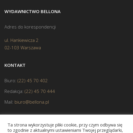
WYDAWNICTWO BELLONA
Adres do korespondencji
ul. Hankiewicza 2
02-103 Warszawa
KONTAKT
Biuro:
(22) 45 70 402
Redakcja:
(22) 45 70 444
Mail:
biuro@bellona.pl
Ta strona wykorzystuje pliki cookie, przy czym odbywa się
to zgodnie z aktualnymi ustawieniami Twojej przeglądarki,