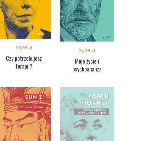
39,99
zł
24,99
zł
Czy potrzebujesz
Moje życie i
terapii?
psychoanaliza