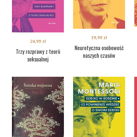
39,99
zł
24,99
zł
Neurotyczna osobowość
Trzy rozprawy z teorii
naszych czasów
seksualnej