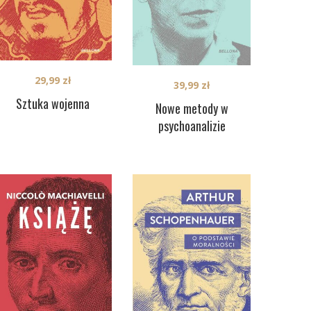
29,99
zł
39,99
zł
Sztuka wojenna
Nowe metody w
psychoanalizie