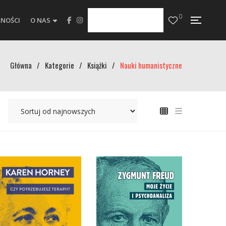
0
NOŚCI
O NAS
Główna
/
Kategorie
/
Książki
/
Nauki humanistyczne