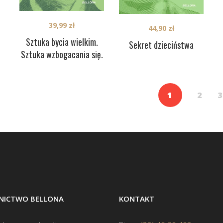
39,99
zł
44,90
zł
Sztuka bycia wielkim.
Sekret dzieciństwa
Sztuka wzbogacania się.
1
2
3
ICTWO BELLONA
KONTAKT