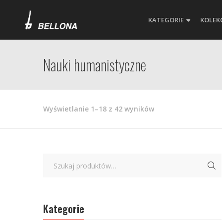
KATEGORIE
KOLEK
Nauki humanistyczne
Posortowane
Wyświetlanie 1–18 z 42 wyników
według
najnowszych
Kategorie