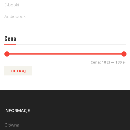
E-booki
Audiobooki
Cena
Cena:
10 zł
—
130 zł
FILTRUJ
INFORMACJE
Główna