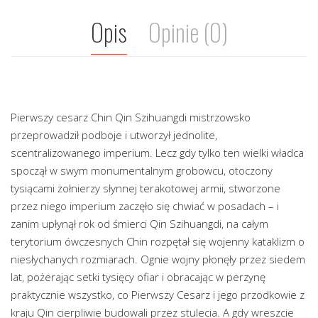
Opis
Opinie (0)
Pierwszy cesarz Chin Qin Szihuangdi mistrzowsko
przeprowadził podboje i utworzył jednolite,
scentralizowanego imperium. Lecz gdy tylko ten wielki władca
spoczął w swym monumentalnym grobowcu, otoczony
tysiącami żołnierzy słynnej terakotowej armii, stworzone
przez niego imperium zaczęło się chwiać w posadach – i
zanim upłynął rok od śmierci Qin Szihuangdi, na całym
terytorium ówczesnych Chin rozpętał się wojenny kataklizm o
niesłychanych rozmiarach. Ognie wojny płonęły przez siedem
lat, pożerając setki tysięcy ofiar i obracając w perzynę
praktycznie wszystko, co Pierwszy Cesarz i jego przodkowie z
kraju Qin cierpliwie budowali przez stulecia. A gdy wreszcie