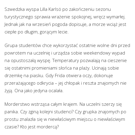
Szwedzka wyspa Lilla Karlsö po zakończeniu sezonu
turystycznego sprawia wrażenie spokojnej, wręcz wymarłej.
Jednak jak na wrzesień pogoda dopisuje, a morze wciąż jest
ciepłe po długim, gorącym lecie.
Grupa studentów chce wykorzystać ostatnie wolne dni przed
powrotem na uczelnię i urządza sobie weekendowy wypad
na opustoszałą wyspę. Temperatury pozwalają na cieszenie
się ostatnimi promieniami słońca na plaży. Ucinają sobie
drzemkę na piasku. Gdy Frida otwiera oczy, dokonuje
przerażającego odkrycia – jej chłopak i reszta znajomych nie
żyją. Ona jako jedyna ocalała.
Morderstwo wstrząsa całym krajem. Na uczelni szerzy się
panika. Czy zginą kolejni studenci? Czy grupka znajomych po
prostu znalazła się w niewłaściwym miejscu o niewłaściwym
czasie? Kto jest mordercą?