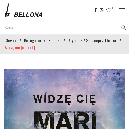
0
Główna
/
Kategorie
/
E-booki
/
Kryminał / Sensacja / Thriller
/
Widzę cię (e-book)