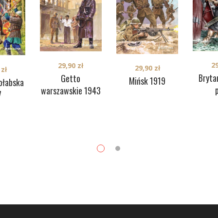
2
29,90
zł
29,90
zł
0
zł
Bryta
Getto
Mińsk 1919
ołabska
p
warszawskie 1943
7