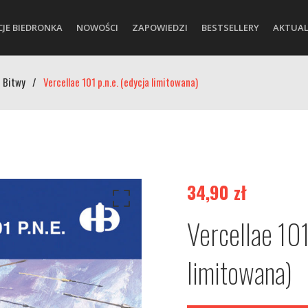
CJE BIEDRONKA
NOWOŚCI
ZAPOWIEDZI
BESTSELLERY
AKTUAL
 Bitwy
/
Vercellae 101 p.n.e. (edycja limitowana)
34,90
zł
Vercellae 101
limitowana)