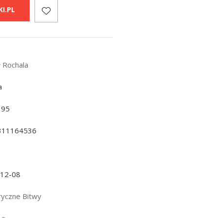
I.PL
 Rochala
a
195
311164536
-12-08
ryczne Bitwy