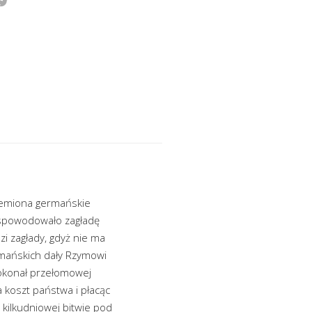
lemiona germańskie
h spowodowało zagładę
zi zagłady, gdyż nie ma
rmańskich dały Rzymowi
dokonał przełomowej
a koszt państwa i płacąc
kilkudniowej bitwie pod