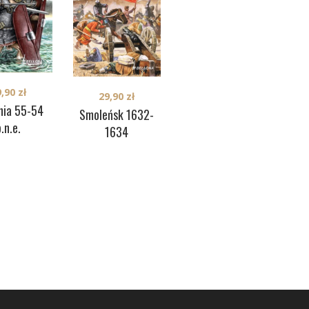
9,90
zł
29,90
zł
29,90
zł
nia 55-54
Przebraże 1943
D
Smoleńsk 1632-
.n.e.
1634