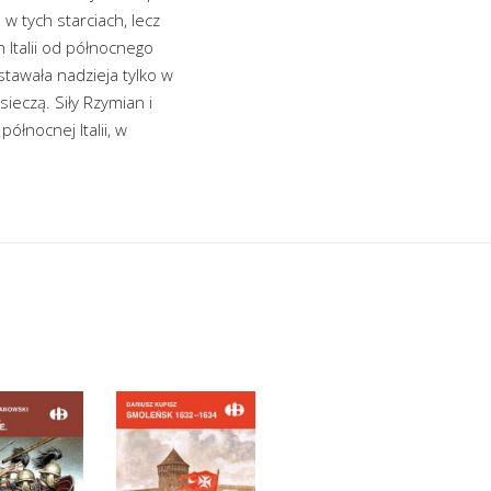
 w tych starciach, lecz
 Italii od północnego
tawała nadzieja tylko w
ieczą. Siły Rzymian i
ółnocnej Italii, w