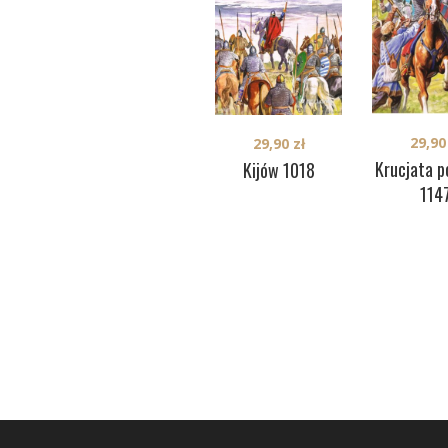
29,9
29,90
zł
Krucjata p
Kijów 1018
114