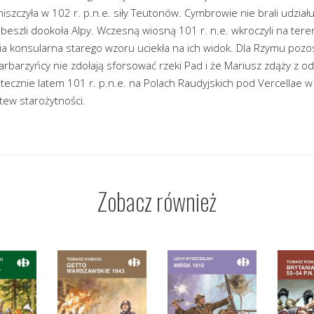
niszczyła w 102 r. p.n.e. siły Teutonów. Cymbrowie nie brali udziału
szli dookoła Alpy. Wczesną wiosną 101 r. n.e. wkroczyli na teren
 konsularna starego wzoru uciekła na ich widok. Dla Rzymu pozos
rbarzyńcy nie zdołają sforsować rzeki Pad i że Mariusz zdąży z ods
tecznie latem 101 r. p.n.e. na Polach Raudyjskich pod Vercellae w p
itew starożytności.
Zobacz również