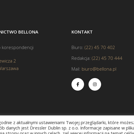
ICTWO BELLONA
KONTAKT
 korespondencji
Biuro:
(22) 45 70 402
Redakcja:
(22) 45 70 444
ewicza 2
Warszawa
Mail:
biuro@bellona.pl
zgodnie z aktualnymi ustawieniami Twojej przeglądarki, które możes
b danych jest Dressler Dublin sp. z o.o. Informacje zapisane w plik
a strony oraz w innych celach, zaś więcej informacji na temat celó