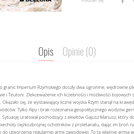
Opis
Opinie (0)
. do granic Imperium Rzymskiego doszły dwa ogromne, wędrowne p
ie i Teutoni. Zlekceważenie ich liczebności i możliwości bojowyc
h. Okazało się, że wystawiający liczne wojska Rzym stanął na krawęd
dowódców. Tylko Alpy i brak rozeznania geopolitycznego wodzów ge
ę. Sytuację uratował pochodzący z ekwitów Gajusz Mariusz, który 
piechoty ciężkozbrojnej ochotników z proletariatu, dając im broń n
do utworzenia regularnej armii zawodowej. To ta właśnie armia w 