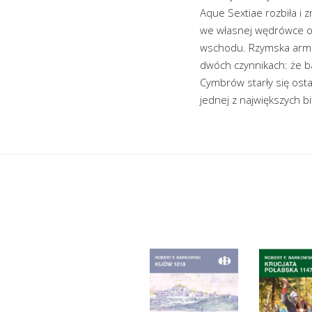
Aque Sextiae rozbiła i z
we własnej wędrówce obe
wschodu. Rzymska armia
dwóch czynnikach: że ba
Cymbrów starły się osta
jednej z największych b