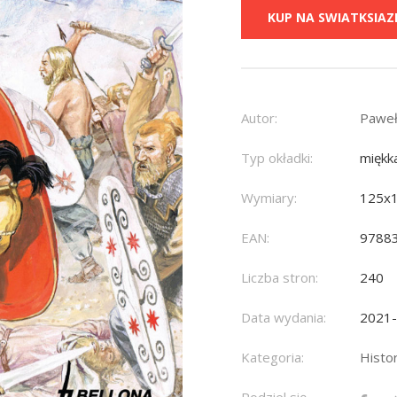
KUP NA SWIATKSIAZK
Autor:
Paweł
Typ okładki:
miękk
Wymiary:
125x
EAN:
9788
Liczba stron:
240
Data wydania:
2021
Kategoria:
Histo
Podziel się