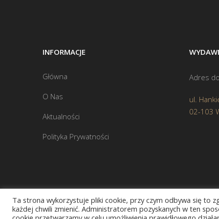
INFORMACJE
WYDAWN
Główna
Adres do
O Nas
ul. Hanki
02-103 
Aktualności
Polityka Prywatności
Ta strona wykorzystuje pliki cookie, przy czym odbywa się to 
każdej chwili zmienić. Administratorem pozyskanych w ten sposó
cookie przetwarzamy w celu umożliwienia prawidłowego działani