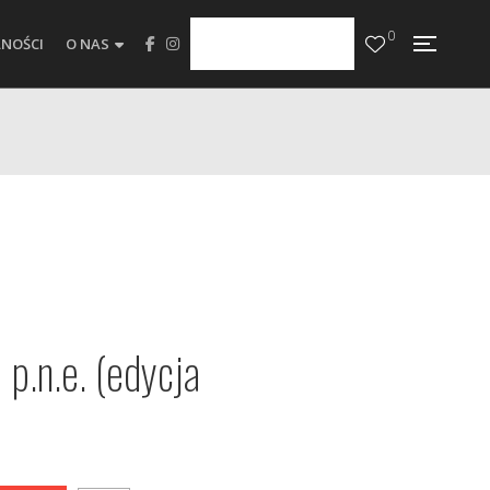
0
NOŚCI
O NAS
 p.n.e. (edycja