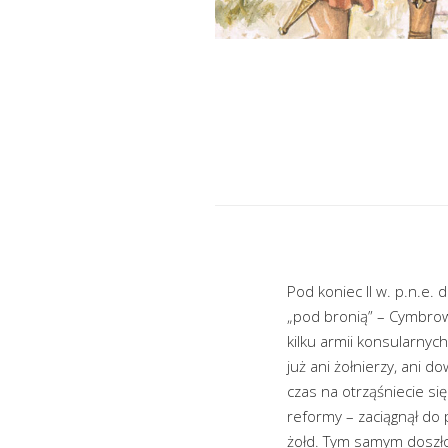
Pod koniec II w. p.n.e
„pod bronią” – Cymbrow
kilku armii konsularnyc
już ani żołnierzy, ani 
czas na otrząśniecie si
reformy – zaciągnął do 
żołd. Tym samym doszło 