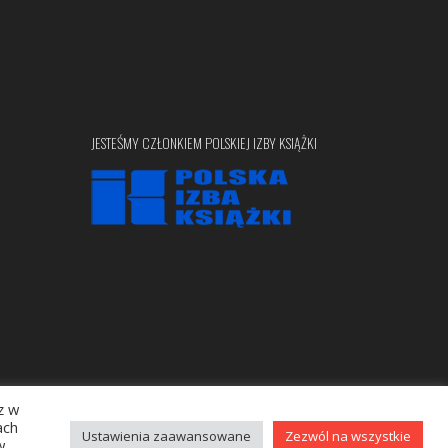
JESTEŚMY CZŁONKIEM POLSKIEJ IZBY KSIĄŻKI
z w
Copyright © 2020 bellona.pl
ach
Ustawienia zaawansowane
Zezwól na wszystkie
w