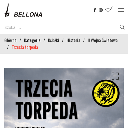
0
Główna
/
Kategorie
/
Książki
/
Historia
/
II Wojna Światowa
/
Trzecia torpeda