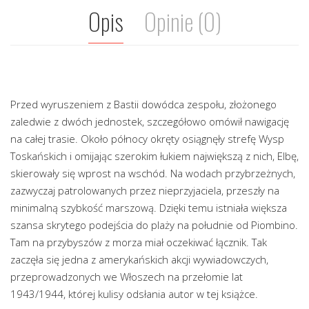
Opis
Opinie (0)
Przed wyruszeniem z Bastii dowódca zespołu, złożonego
zaledwie z dwóch jednostek, szczegółowo omówił nawigację
na całej trasie. Około północy okręty osiągnęły strefę Wysp
Toskańskich i omijając szerokim łukiem największą z nich, Elbę,
skierowały się wprost na wschód. Na wodach przybrzeżnych,
zazwyczaj patrolowanych przez nieprzyjaciela, przeszły na
minimalną szybkość marszową. Dzięki temu istniała większa
szansa skrytego podejścia do plaży na południe od Piombino.
Tam na przybyszów z morza miał oczekiwać łącznik. Tak
zaczęła się jedna z amerykańskich akcji wywiadowczych,
przeprowadzonych we Włoszech na przełomie lat
1943/1944, której kulisy odsłania autor w tej książce.