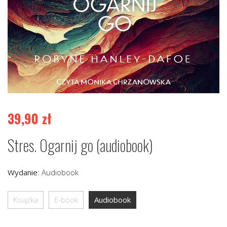
39,90
zł
Stres. Ogarnij go (audiobook)
Wydanie
:
Audiobook
Książka
E-book
Audiobook