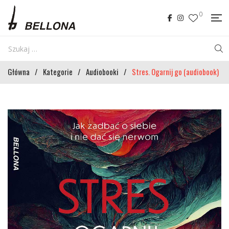
0
Główna
/
Kategorie
/
Audiobooki
/
Stres. Ogarnij go (audiobook)