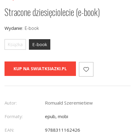
Stracone dziesięciolecie (e-book)
Wydanie
:
E-book
Książka
E-book
KUP NA SWIATKSIAZKI.PL
Autor:
Romuald Szeremietiew
Formaty:
epub, mobi
EAN:
9788311162426