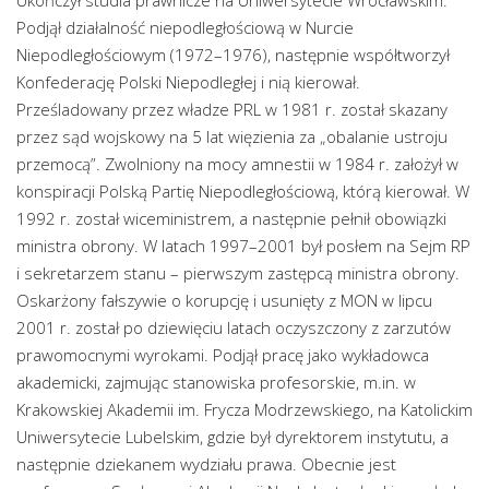
Ukończył studia prawnicze na Uniwersytecie Wrocławskim.
Podjął działalność niepodległościową w Nurcie
Niepodległościowym (1972–1976), następnie współtworzył
Konfederację Polski Niepodległej i nią kierował.
Prześladowany przez władze PRL w 1981 r. został skazany
przez sąd wojskowy na 5 lat więzienia za „obalanie ustroju
przemocą”. Zwolniony na mocy amnestii w 1984 r. założył w
konspiracji Polską Partię Niepodległościową, którą kierował. W
1992 r. został wiceministrem, a następnie pełnił obowiązki
ministra obrony. W latach 1997–2001 był posłem na Sejm RP
i sekretarzem stanu – pierwszym zastępcą ministra obrony.
Oskarżony fałszywie o korupcję i usunięty z MON w lipcu
2001 r. został po dziewięciu latach oczyszczony z zarzutów
prawomocnymi wyrokami. Podjął pracę jako wykładowca
akademicki, zajmując stanowiska profesorskie, m.in. w
Krakowskiej Akademii im. Frycza Modrzewskiego, na Katolickim
Uniwersytecie Lubelskim, gdzie był dyrektorem instytutu, a
następnie dziekanem wydziału prawa. Obecnie jest