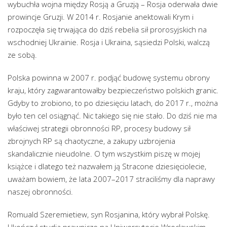
wybuchła wojna między Rosją a Gruzją – Rosja oderwała dwie
prowincje Gruzji. W 2014 r. Rosjanie anektowali Krym i
rozpoczęła się trwająca do dziś rebelia sił prorosyjskich na
wschodniej Ukrainie. Rosja i Ukraina, sąsiedzi Polski, walczą
ze sobą.
Polska powinna w 2007 r. podjąć budowę systemu obrony
kraju, który zagwarantowałby bezpieczeństwo polskich granic.
Gdyby to zrobiono, to po dziesięciu latach, do 2017 r., można
było ten cel osiągnąć. Nic takiego się nie stało. Do dziś nie ma
właściwej strategii obronności RP, procesy budowy sił
zbrojnych RP są chaotyczne, a zakupy uzbrojenia
skandalicznie nieudolne. O tym wszystkim piszę w mojej
książce i dlatego też nazwałem ją Stracone dziesięciolecie,
uważam bowiem, że lata 2007–2017 straciliśmy dla naprawy
naszej obronności.
Romuald Szeremietiew, syn Rosjanina, który wybrał Polskę.