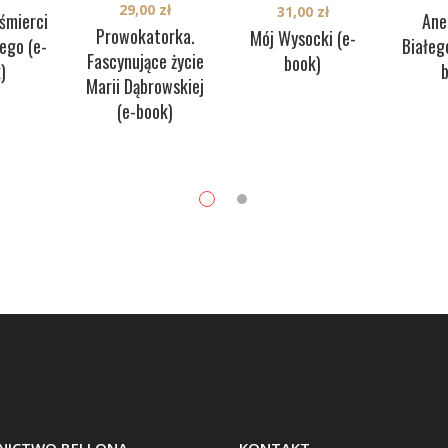
29,00
zł
31,00
zł
śmierci
Ane
Prowokatorka.
Mój Wysocki (e-
ego (e-
Białeg
Fascynujące życie
book)
)
Marii Dąbrowskiej
(e-book)