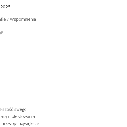
.2025
afie / Wspomnienia
ększość swego
fiarą molestowania
ełni swoje największe