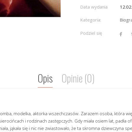
Data wydania
12.02
Kategoria:
Biogr
Podziel się
Opis
Opinie (0)
sbomba, modelka, aktorka wszechczasów. Zarazem osoba, która wi
sierocińcach i rodzinach zastępczych. Gdy miała osiem lat, padła o
iała, jąkała się i nic nie zwiastowało, że ta skromna dziewczyna sp