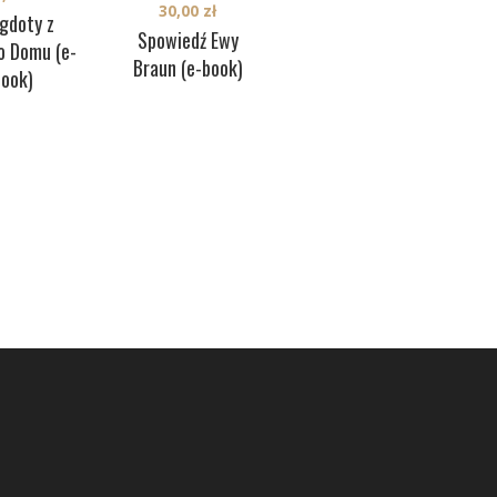
30,00
zł
38,50
zł
gdoty z
303
Spowiedź Ewy
Moje podniebne
o Domu (e-
Braun (e-book)
boje (e-book)
book)