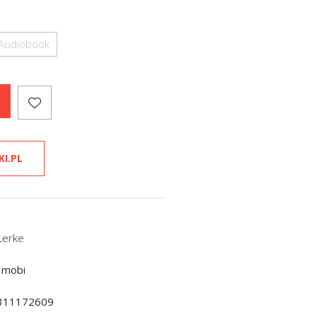
Audiobook
KI.PL
Lerke
 mobi
311172609