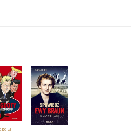
8,00
zł