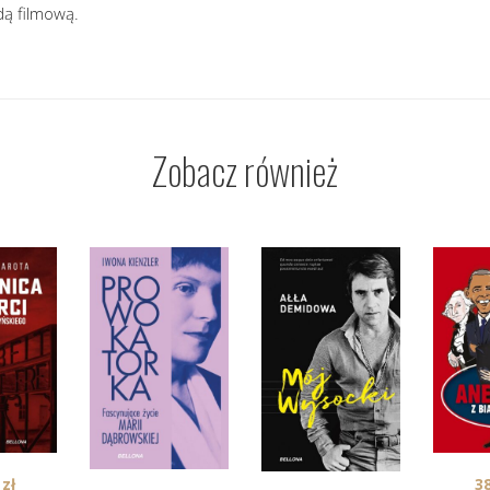
dą filmową.
Zobacz również
0
zł
3