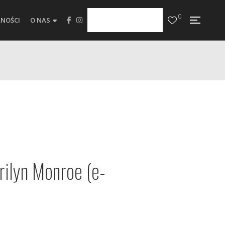
0
NOŚCI
O NAS
ilyn Monroe (e-