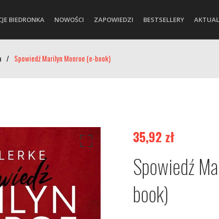
CJE BIEDRONKA
NOWOŚCI
ZAPOWIEDZI
BESTSELLERY
AKTUAL
a
/
Spowiedź Marilyn Monroe (e-book)
35,92
zł
Spowiedź Mar
book)