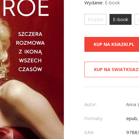
Wydanie
:
E-book
Książka
E-book
KUP NA KSIAZKI.PL
KUP NA SWIATKSIAZ
Autor:
Anna 
Formaty
epub,
EAN
9788