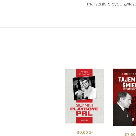
marzenie o byciu gwiaz
30,00
zł
37,5