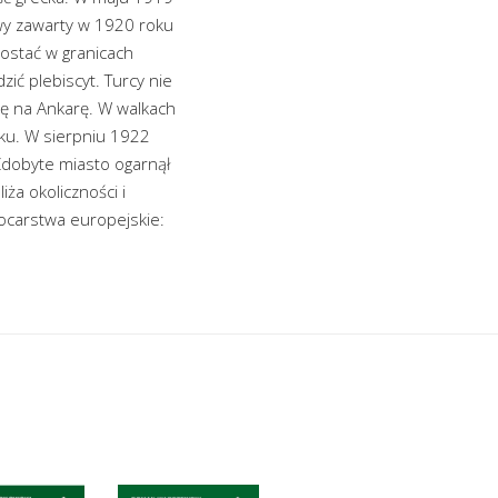
jowy zawarty w 1920 roku
zostać w granicach
zić plebiscyt. Turcy nie
wę na Ankarę. W walkach
oku. W sierpniu 1922
Zdobyte miasto ogarnął
iża okoliczności i
mocarstwa europejskie: