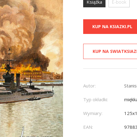
Książka
E-book
KUP NA KSIAZKI.PL
KUP NA SWIATKSIAZ
Autor:
Stani
Typ okładki:
miękk
Wymiary:
125x
EAN:
9788