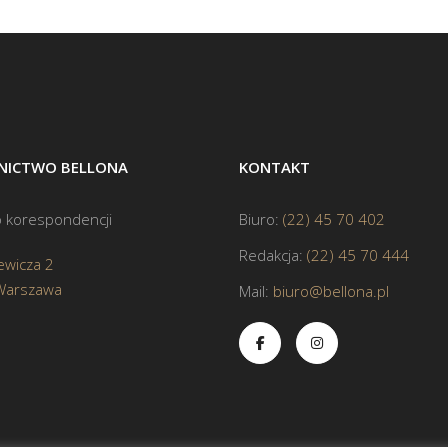
ICTWO BELLONA
KONTAKT
 korespondencji
Biuro:
(22) 45 70 402
Redakcja:
(22) 45 70 444
ewicza 2
Warszawa
Mail:
biuro@bellona.pl