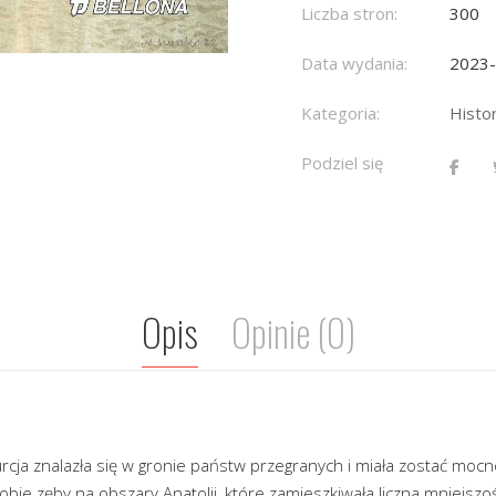
Liczba stron:
300
Data wydania:
2023
Kategoria:
Histo
Podziel się
Opis
Opinie (0)
urcja znalazła się w gronie państw przegranych i miała zostać mocno
sobie zęby na obszary Anatolii, które zamieszkiwała liczna mniejsz