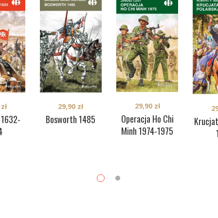
29,90
zł
0
zł
29,90
zł
2
Operacja Ho Chi
 1632-
Bosworth 1485
Krucja
Minh 1974-1975
4