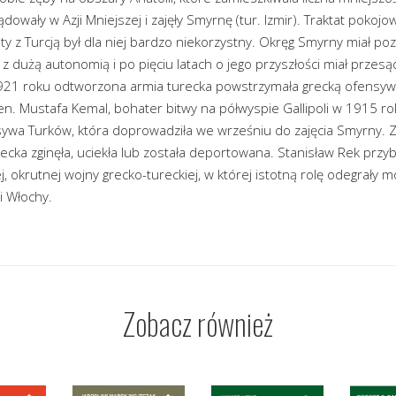
ądowały w Azji Mniejszej i zajęły Smyrnę (tur. Izmir). Traktat poko
 z Turcją był dla niej bardzo niekorzystny. Okręg Smyrny miał po
z dużą autonomią i po pięciu latach o jego przyszłości miał przesąd
 1921 roku odtworzona armia turecka powstrzymała grecką ofensy
en. Mustafa Kemal, bohater bitwy na półwyspie Gallipoli w 1915 r
sywa Turków, która doprowadziła we wrześniu do zajęcia Smyrny. 
ecka zginęła, uciekła lub została deportowana. Stanisław Rek przybl
j, okrutnej wojny grecko-tureckiej, w której istotną rolę odegrały 
 i Włochy.
Zobacz również