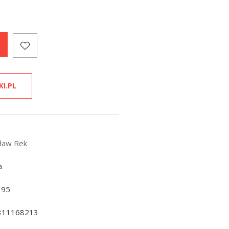
KI.PL
sław Rek
a
195
311168213