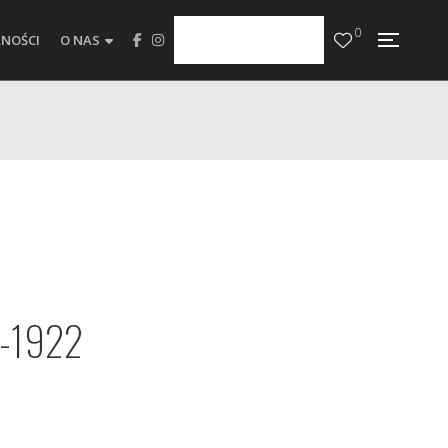
0
NOŚCI
O NAS
9-1922