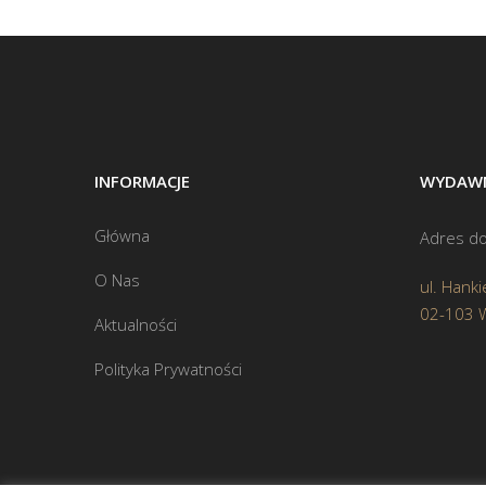
INFORMACJE
WYDAWN
Główna
Adres do
O Nas
ul. Hanki
02-103 
Aktualności
Polityka Prywatności