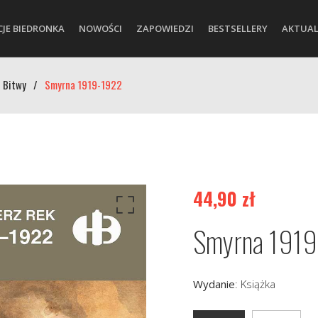
CJE BIEDRONKA
NOWOŚCI
ZAPOWIEDZI
BESTSELLERY
AKTUAL
 Bitwy
/
Smyrna 1919-1922
44,90
zł
Smyrna 191
Wydanie
:
Książka