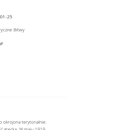
-01-25
ryczne Bitwy
 okrojona terytorialnie.
ość grecka. W maju 1919