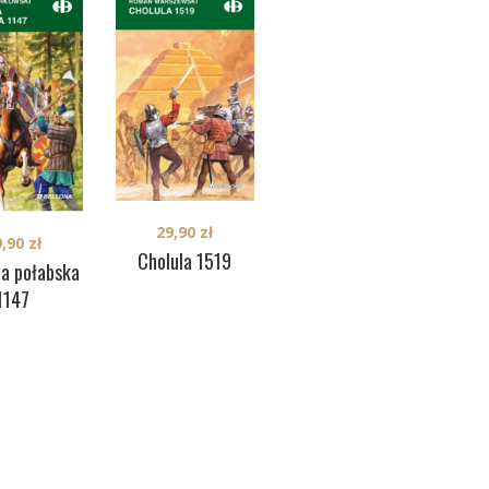
29,90
zł
29,90
zł
9,90
zł
Cholula 1519
Amiens 1918
K
ta połabska
1147