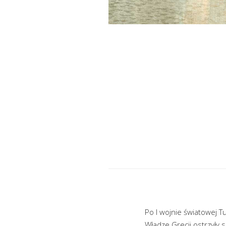
Po I wojnie światowej T
Władze Grecji ostrzyły 