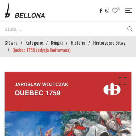
0
Główna
/
Kategorie
/
Książki
/
Historia
/
Historyczne Bitwy
/
Quebec 1759 (edycja limitowana)