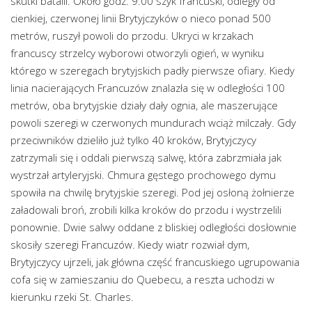
skutki batalii. Około godz. 9.00 szyk francuski, odległy od
cienkiej, czerwonej linii Brytyjczyków o nieco ponad 500
metrów, ruszył powoli do przodu. Ukryci w krzakach
francuscy strzelcy wyborowi otworzyli ogień, w wyniku
którego w szeregach brytyjskich padły pierwsze ofiary. Kiedy
linia nacierających Francuzów znalazła się w odległości 100
metrów, oba brytyjskie działy dały ognia, ale maszerujące
powoli szeregi w czerwonych mundurach wciąż milczały. Gdy
przeciwników dzieliło już tylko 40 kroków, Brytyjczycy
zatrzymali się i oddali pierwszą salwę, która zabrzmiała jak
wystrzał artyleryjski. Chmura gęstego prochowego dymu
spowiła na chwilę brytyjskie szeregi. Pod jej osłoną żołnierze
załadowali broń, zrobili kilka kroków do przodu i wystrzelili
ponownie. Dwie salwy oddane z bliskiej odległości dosłownie
skosiły szeregi Francuzów. Kiedy wiatr rozwiał dym,
Brytyjczycy ujrzeli, jak główna część francuskiego ugrupowania
cofa się w zamieszaniu do Quebecu, a reszta uchodzi w
kierunku rzeki St. Charles.