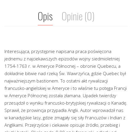
Opis
Opinie (0)
Interesująca, przystępnie napisana praca poświęcona
jednemu z najciekawszych epizodów wojny siedmioletniej
1754-1763 r. w Ameryce Północnej – obronie Quebecu, a
dokładnie bitwie nad rzeką Św. Wawrzyńca, gdzie Quebec był
najważniejszym bastionem. To ostatni akt rywalizacji
francusko-angielskiej w Ameryce i to właśnie tu potęga Francji
w Ameryce Północnej została złamana. Upadek twierdzy
przesądził o wyniku francusko-brytyjskiej rywalizacji o Kanadę.
Sprawił, że prowincja przypadła Anglii. Autor wprowadził nas
w kanadyjskie lasy, gdzie zmagały się siły Francuzów i Indian z
Anglikami. Przejrzyście i ciekawie opisuje źródło, przebieg i