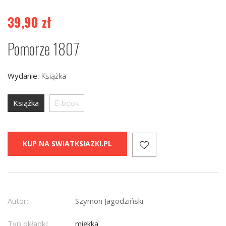
39,90
zł
Pomorze 1807
Wydanie
:
Książka
Książka
E-book
KUP NA SWIATKSIAZKI.PL
Autor:
Szymon Jagodziński
Typ okładki:
miękka