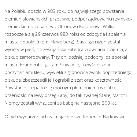
Na Połabiu doszło w 983 roku do największego powstania
plemion słowiańskich przeciwko podporządkowaniu rzymsko-
niemieckiemu cesarstwu Ottonów i Kościołowi. Walka
rozpoczęła się 29 czerwca 983 roku od zdobycia i spalenia
miasta Hobolin (niem. Hawelberg). Saski garnizon został
wycięty w pień, chrześcijańska katedra zrównana z ziemią, a
biskup zamordowany. Trzy dni później podobny los spotkał
miasto Brandenburg. Tam Słowianie, rozwścieczeni
poczynaniami kleru, wywlekli z grobowca zwłoki poprzedniego
biskupa, zbezcześcili je i ograbili z szat oraz kosztowności.
Powstanie rozpaliło się mocnym płomieniem i wkrótce
przeniosło na lewy brzeg Łaby, do tak zwanej Starej Marchii.
Niemcy zostali wyrzuceni za Łabę na następne 200 lat.
O tych wydarzeniach zajmująco pisze Robert F. Barkowski.