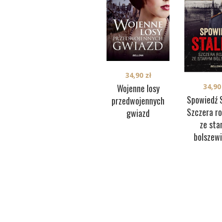
34,90
zł
Wojenne losy
34,9
Spowiedź S
przedwojennych
Szczera r
gwiazd
ze sta
bolszew