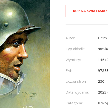
KUP NA SWIATKSIAZ
Autor:
Helmu
Typ okładki:
miękk
Wymiary:
145x
EAN:
9788
Liczba stron:
250
Data wydania:
2023
Kategoria:
II Wo