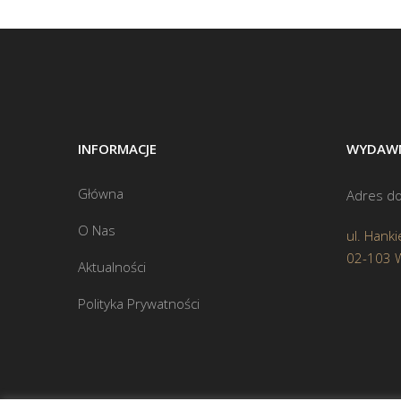
INFORMACJE
WYDAWN
Główna
Adres do
O Nas
ul. Hanki
02-103 
Aktualności
Polityka Prywatności