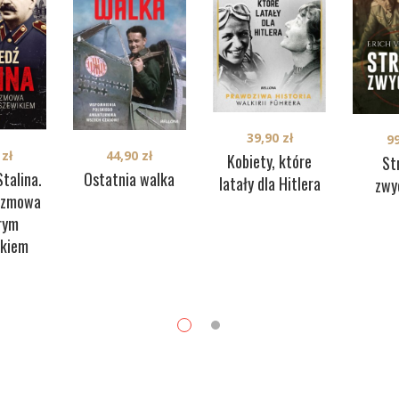
39,90
zł
9
44,90
zł
0
zł
Kobiety, które
St
Ostatnia walka
talina.
latały dla Hitlera
zwy
ozmowa
rym
ikiem