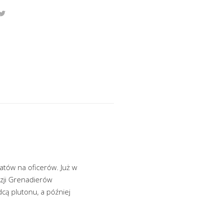
atów na oficerów. Już w
zji Grenadierów
cą plutonu, a później