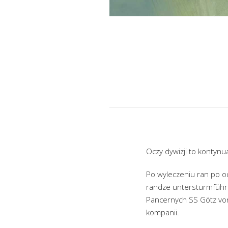
Oczy dywizji to kontynua
Po wyleczeniu ran po od
randze untersturmführe
Pancernych SS Götz von
kompanii.