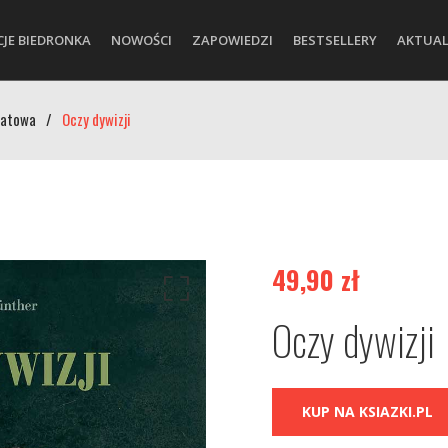
CJE BIEDRONKA
NOWOŚCI
ZAPOWIEDZI
BESTSELLERY
AKTUAL
iatowa
/
Oczy dywizji
49,90
zł
Oczy dywizji
KUP NA KSIAZKI.PL