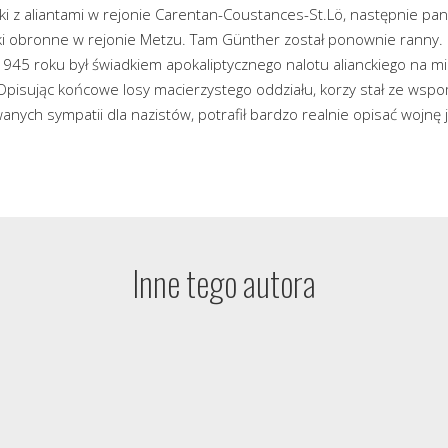
ki z aliantami w rejonie Carentan-Coustances-St.Lö, następnie p
lki obronne w rejonie Metzu. Tam Günther został ponownie ranny.
1945 roku był świadkiem apokaliptycznego nalotu alianckiego na mi
 Opisując końcowe losy macierzystego oddziału, korzy stał ze wsp
nych sympatii dla nazistów, potrafił bardzo realnie opisać wojnę 
Inne tego autora