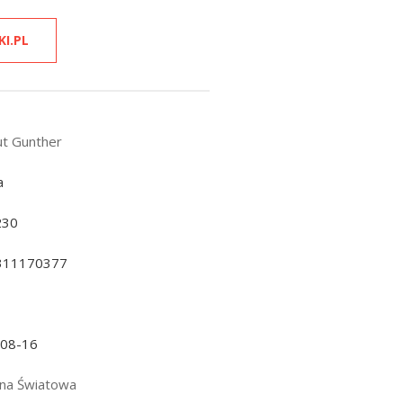
KI.PL
t Gunther
a
230
311170377
-08-16
jna Światowa