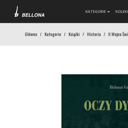
KATEGORIE
KOLEK
Główna
/
Kategorie
/
Książki
/
Historia
/
II Wojna Św