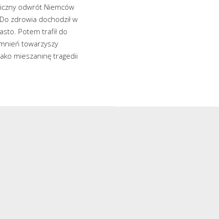
aniczny odwrót Niemców
 Do zdrowia dochodził w
asto. Potem trafił do
omnień towarzyszy
jako mieszaninę tragedii