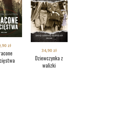
29,90
zł
9,90
zł
Dziewczyny obławy
34,90
zł
racone
augustowskiej
Dziewczynka z
Cza
cięstwa
walizki