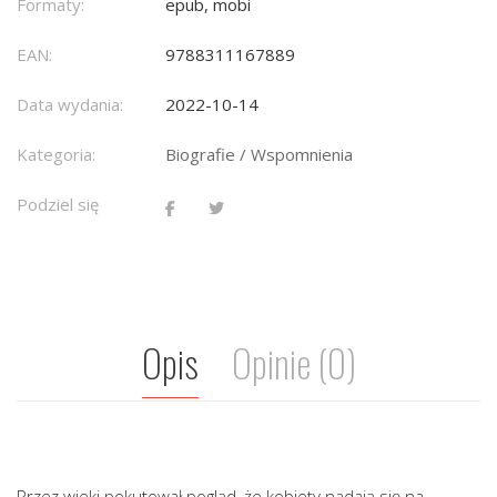
Formaty:
epub, mobi
EAN:
9788311167889
Data wydania:
2022-10-14
Kategoria:
Biografie / Wspomnienia
Podziel się
Opis
Opinie (0)
Przez wieki pokutował pogląd, że kobiety nadają się na