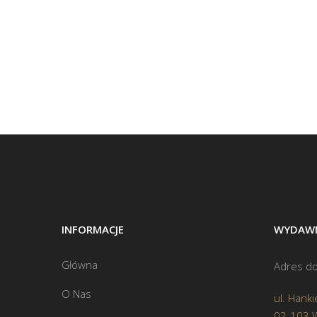
INFORMACJE
WYDAWN
Główna
Adres do
O Nas
ul. Hanki
02-103 