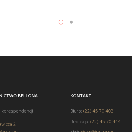
ICTWO BELLONA
KONTAKT
 korespondencji
Biuro:
(22) 45 70 402
Redakcja:
(22) 45 70 444
ewicza 2
Warszawa
Mail:
biuro@bellona.pl