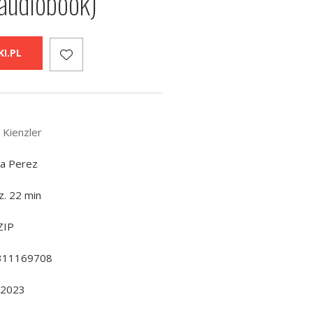
(audiobook)
I.PL
 Kienzler
la Perez
z. 22 min
ZIP
311169708
.2023