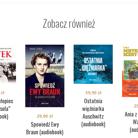
Zobacz również
0
zł
39,90
zł
hłopiec
Ostatnia
2
sola”
więźniarka
Ania z
ook)
Auschwitz
29,90
zł
Wz
(audiobook)
Spowiedź Ewy
(au
Braun (audiobook)