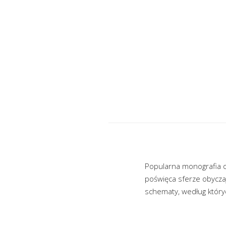
Popularna monografia o
poświęca sferze obycza
schematy, według któryc