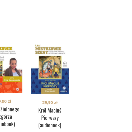
39,90
zł
Weryfikacja
Wal
9,90
zł
29,90
zł
(audiobook)
 Zielonego
Król Maciuś
górza
Pierwszy
diobook)
(audiobook)