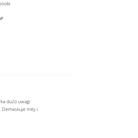
booki
rka dużo uwagi
. Demaskuje mity i
.