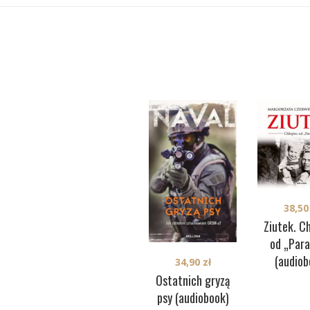
38,5
Ziutek. C
od „Para
(audiob
34,90
zł
Ostatnich gryzą
psy (audiobook)