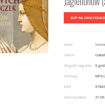
Jagiellonów 
KUP NA SWIATKSIAZK
Autor:
Iwona
Lektor:
Izabe
Długość nagrania:
9 god
Formaty:
MP3/
EAN:
9788
Data wydania:
21.09