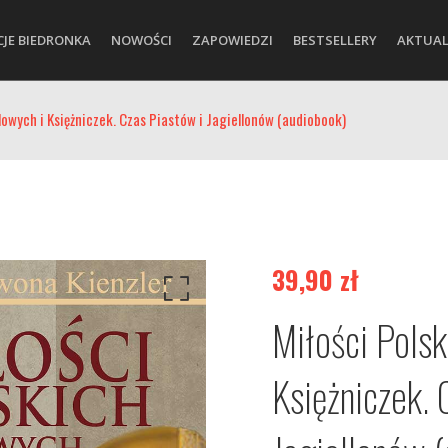
CJE BIEDRONKA
NOWOŚCI
ZAPOWIEDZI
BESTSELLERY
AKTUAL
lowych i Księżniczek. Czas Piastów i Jagiellonów (audiobook)
39,90
zł
Miłości Polsk
Księżniczek. 