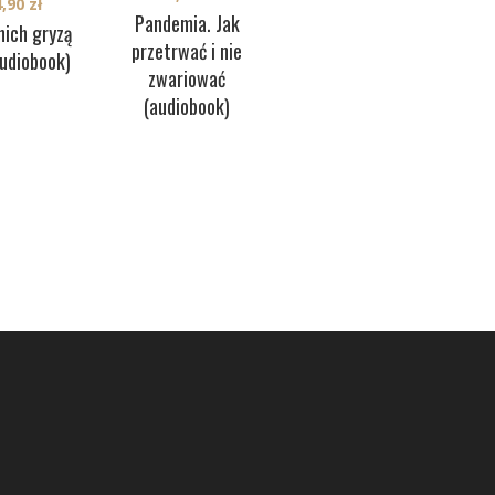
4,90
zł
Pandemia. Jak
nich gryzą
przetrwać i nie
audiobook)
zwariować
(audiobook)