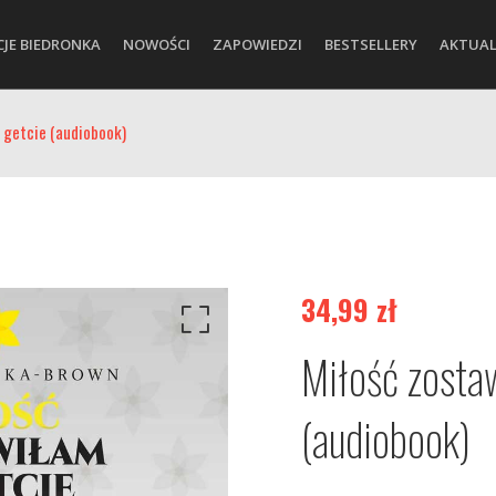
CJE BIEDRONKA
NOWOŚCI
ZAPOWIEDZI
BESTSELLERY
AKTUAL
 getcie (audiobook)
34,99
zł
Miłość zosta
(audiobook)