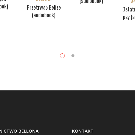
(audiobook)
3
ook)
Przetrwać Belize
Ostat
(audiobook)
psy (
ICTWO BELLONA
KONTAKT