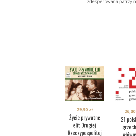
zdesperowana patrzy na 
29,90
zł
26,0
Życie prywatne
21 pols
elit Drugiej
grzec
Rzeczypospolitej
główn