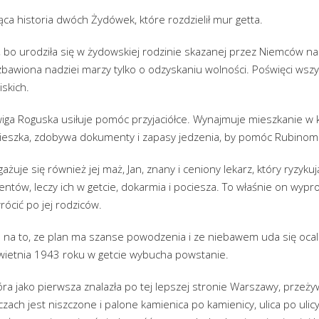
ca historia dwóch Żydówek, które rozdzielił mur getta.
 bo urodziła się w żydowskiej rodzinie skazanej przez Niemców na
pozbawiona nadziei marzy tylko o odzyskaniu wolności. Poświęci wszy
skich.
dwiga Roguska usiłuje pomóc przyjaciółce. Wynajmuje mieszkanie w 
mieszka, zdobywa dokumenty i zapasy jedzenia, by pomóc Rubinom
uje się również jej maż, Jan, znany i ceniony lekarz, który ryzykuj
ntów, leczy ich w getcie, dokarmia i pociesza. To właśnie on wypr
rócić po jej rodziców.
e na to, ze plan ma szanse powodzenia i ze niebawem uda się ocal
wietnia 1943 roku w getcie wybucha powstanie.
óra jako pierwsza znalazła po tej lepszej stronie Warszawy, prze
czach jest niszczone i palone kamienica po kamienicy, ulica po ulic