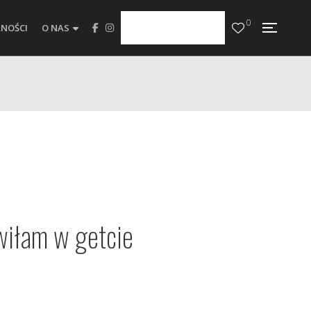
0
NOŚCI
O NAS
wiłam w getcie