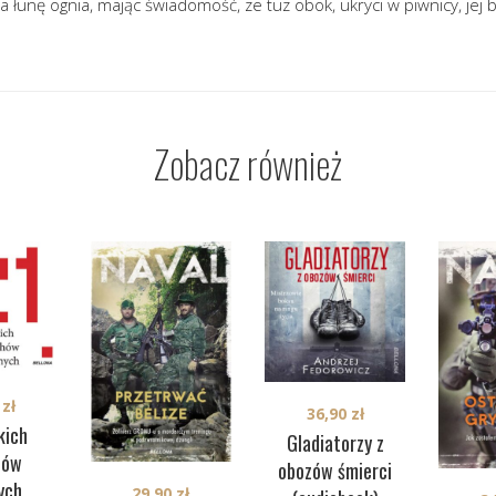
łunę ognia, mając świadomość, ze tuz obok, ukryci w piwnicy, jej b
Zobacz również
0
zł
36,90
zł
kich
Gladiatorzy z
hów
obozów śmierci
ych
29,90
zł