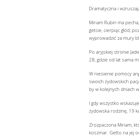
Dramatyczna i wzruszają
Miriam Rubin ma pecha,
getcie, cierpiąc głód, 
wyprowadzić za mury bli
Po aryjskiej stronie Ja
28, gdzie od lat sama 
W niesienie pomocy angaż
swoich żydowskich pacje
by w kolejnych dniach w
I gdy wszystko wskazuj
żydowska rodzinę, 19 k
Zrozpaczona Miriam, kt
koszmar. Getto na jej o