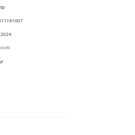
ip
311181007
.2024
booki