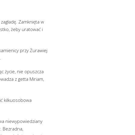
 zagładę. Zamknięta w
stko, żeby uratować i
kamienicy przy Żurawiej
.
ąc życie, nie opuszcza
owadza z getta Miriam,
ić kilkuosobowa
żywa niewypowiedziany
y. Bezradna,