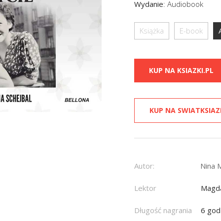
Wydanie
:
Audiobook
Książka
E-book
KUP NA KSIAZKI.PL
KUP NA SWIATKSIAZ
Autor:
Nina 
Lektor
Magda
Długość nagrania
6 god