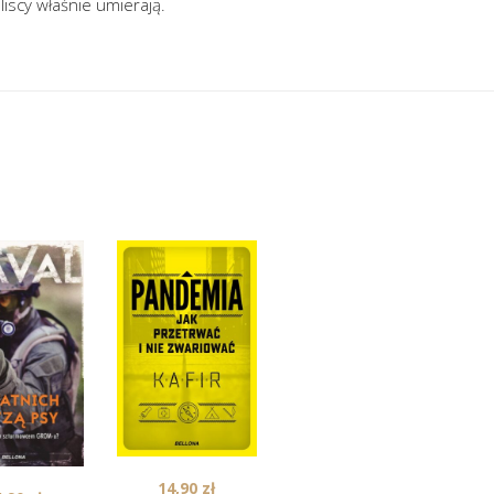
liscy właśnie umierają.
38,50
zł
Lato 1920
(audiobook)
14,90
zł
W