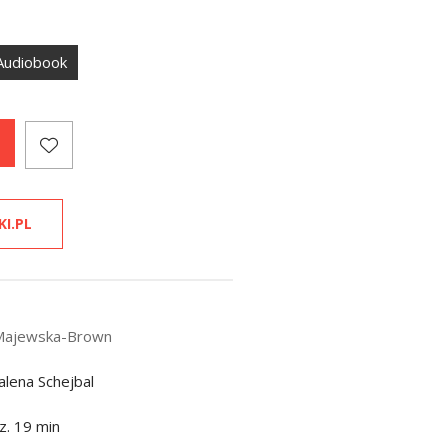
Audiobook
KI.PL
Majewska-Brown
lena Schejbal
z. 19 min